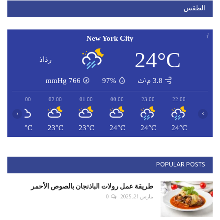
الطقس
New York City
24°C
رذاذ
3.8 م\ث
97%
766
mmHg
03:00
02:00
01:00
00:00
23:00
22:00
‹
›
C
23°C
23°C
23°C
24°C
24°C
24°C
POPULAR POSTS
طريقة عمل رولات الباذنجان بالصوص الأحمر
مارس 21, 2025
0