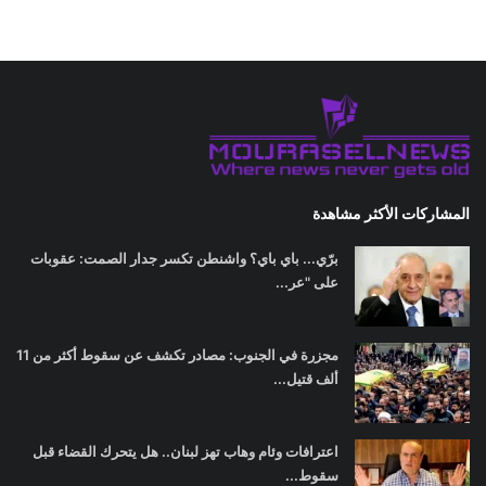
المشاركات الأكثر مشاهدة
برّي... باي باي؟ واشنطن تكسر جدار الصمت: عقوبات
على "عر...
مجزرة في الجنوب: مصادر تكشف عن سقوط أكثر من 11
ألف قتيل...
اعترافات وئام وهاب تهز لبنان.. هل يتحرك القضاء قبل
سقوط...