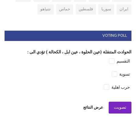
ايران
سوريا
فلسطين
حماس
نتنياهو
VOTING POLL
الحوادث المتنقلة (عين الحلوة ، عين ابل ، الكحالة ) تؤدي الى :
التقسيم
تسوية
حرب اهلية
تصويت
عرض النتائج