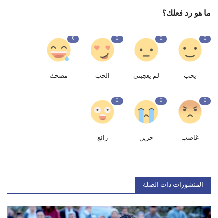
ما هو رد فعلك؟
0
0
0
0
يحب
لم يعجبنى
الحب
مضحك
0
0
0
غاضب
حزين
رائع
المنشورات ذات الصلة