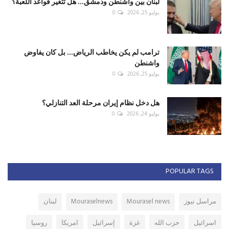
لبنان بين واشنطن ودمشق... هل تتغير قواعد اللعبة؟
يوليو 25, 2026
0
ترامب لم يكن يخاطب الرياض... بل كان يفاوض
واشنطن
يوليو 25, 2026
0
هل دخل نظام إيران مرحلة العد التنازلي؟
يوليو 24, 2026
0
POPULAR TAGS
مراسل نيوز
Mourasel news
Mouraselnews
لبنان
اسرائيل
حزب الله
غزة
إسرائيل
امريكا
روسيا