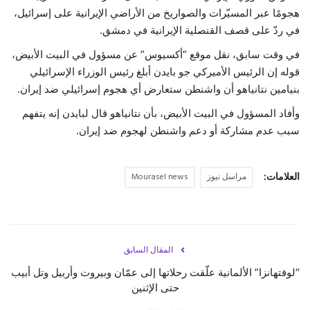
هجومًا عبر المسيّرات والصواريخ من الأراضي الإيرانية على إسرائيل،
حياة
في ردّ على قصف القنصلية الإيرانية في دمشق.
في وقت سابق، نقل موقع “أكسيوس” عن مسؤول في البيت الأبيض،
قوله إن الرئيس الأميركي جو بايدن أبلغ رئيس الوزراء الإسرائيلي
بنيامين نتانياهو أن واشنطن ستعارض أي هجوم إسرائيلي ضد إيران.
وأفاد المسؤول في البيت الأبيض، بأن نتانياهو قال لبايدن إنه يتفهم
سبب عدم مشاركة أو دعم واشنطن لهجوم ضد إيران.
العلامات:
مراسل نيوز
Mourasel news
المقال السابق
“لوفتهانزا” الألمانية علّقت رحلاتها إلى عمّان وبيروت وأربيل وتل أبيب
حتى الإثنين