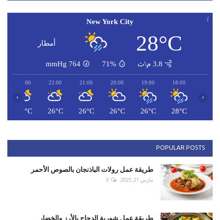
New York City
28°C
أمطار
3.8 م\ث
71%
764
mmHg
23:00
22:00
21:00
20:00
19:00
18:00
‹
›
C
26°C
26°C
26°C
26°C
26°C
28°C
POPULAR POSTS
طريقة عمل رولات الباذنجان بالصوص الأحمر
مارس 21, 2025
0
طريقة عمل شوربة الدجاج بالأرز والخضار