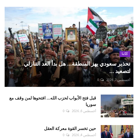
كتّابنا
تحذير سعودي يهز المنطقة... هل بدأ العد التنازلي
لتصعيد ...
أغسطس 7, 2026
0
قبل فتح الأبواب لحزب الله... افتحوها لمن وقف مع
سوريا
أغسطس 6, 2026
0
حين تخسر القوة معركة العقل
أغسطس 4, 2026
0