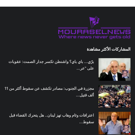
المشاركات الأكثر مشاهدة
برّي... باي باي؟ واشنطن تكسر جدار الصمت: عقوبات
على "عر...
مجزرة في الجنوب: مصادر تكشف عن سقوط أكثر من 11
ألف قتيل...
اعترافات وئام وهاب تهز لبنان.. هل يتحرك القضاء قبل
سقوط...