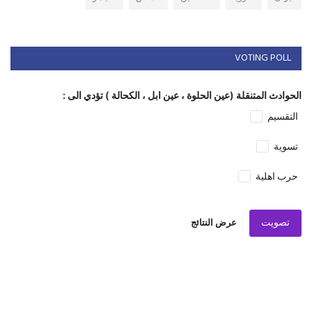
VOTING POLL
الحوادث المتنقلة (عين الحلوة ، عين ابل ، الكحالة ) تؤدي الى :
التقسيم
تسوية
حرب اهلية
تصويت
عرض النتائج