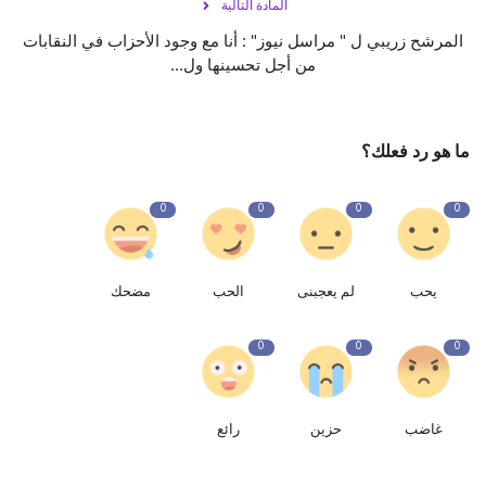
المادة التالية
المرشح زريبي ل " مراسل نيوز" : أنا مع وجود الأحزاب في النقابات
من أجل تحسينها ول...
ما هو رد فعلك؟
0
0
0
0
يحب
لم يعجبنى
الحب
مضحك
0
0
0
غاضب
حزين
رائع