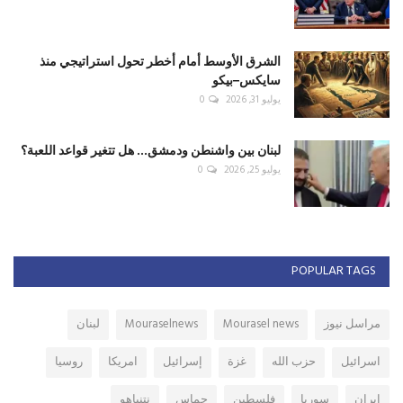
الشرق الأوسط أمام أخطر تحول استراتيجي منذ
سايكس–بيكو
يوليو 31, 2026
0
لبنان بين واشنطن ودمشق... هل تتغير قواعد اللعبة؟
يوليو 25, 2026
0
POPULAR TAGS
مراسل نيوز
Mourasel news
Mouraselnews
لبنان
اسرائيل
حزب الله
غزة
إسرائيل
امريكا
روسيا
ايران
سوريا
فلسطين
حماس
نتنياهو