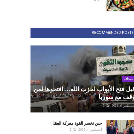
RECOMMENDED POSTS
صحافة
بل فتح الأبواب لحزب الله... افتحوها لمن
قف مع سوريا
سطس 6, 2026
0
حين تخسر القوة معركة العقل
أغسطس 4, 2026
0