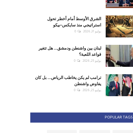
الشرق الأوسط أمام أخطر تحول
استراتيجي منذ سايكس–بيكو
يوليو 31, 2026
0
لبنان بين واشنطن ودمشق... هل تتغير
قواعد اللعبة؟
يوليو 25, 2026
0
ترامب لم يكن يخاطب الرياض... بل كان
يفاوض واشنطن
يوليو 25, 2026
0
POPULAR TAGS