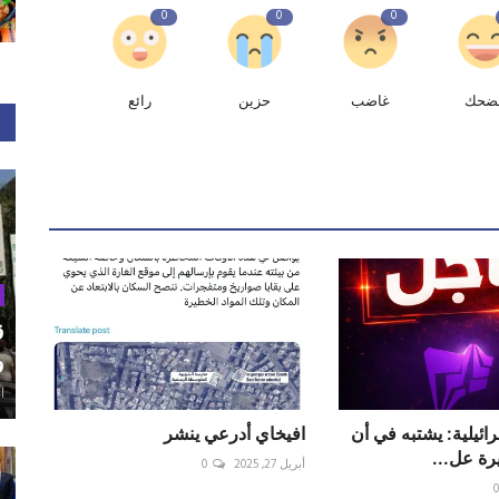
0
0
0
ضحك
غاضب
حزين
رائع
ق
و
أغ
12 الإسرائيلية: يشتبه في أن
افيخاي أدرعي ينشر
يرة عل...
أبريل 27, 2025
0