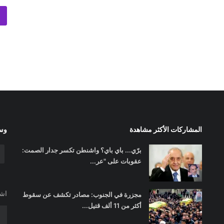
المشاركات الأكثر مشاهدة
وسا
برّي... باي باي؟ واشنطن تكسر جدار الصمت:
عقوبات على "عر...
اشت
مجزرة في الجنوب: مصادر تكشف عن سقوط
أكثر من 11 ألف قتيل...