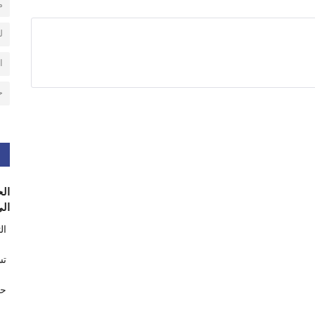
م
ل
ا
ح
الح
الى
ال
تس
حر