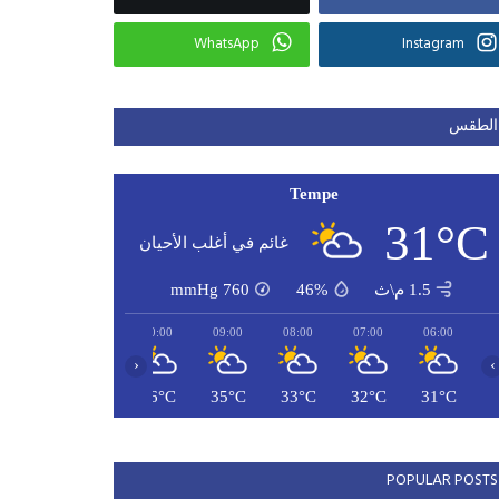
WhatsApp
Instagram
الطقس
Tempe
31°C
غائم في أغلب الأحيان
1.5 م\ث
46%
760
mmHg
12:00
11:00
10:00
09:00
08:00
07:00
06:00
‹
›
40°C
38°C
36°C
35°C
33°C
32°C
31°C
POPULAR POSTS