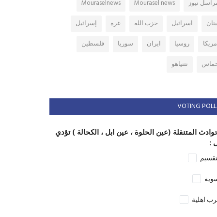
راسل نيوز
Mourasel news
Mouraselnews
بنان
اسرائيل
حزب الله
غزة
إسرائيل
مريكا
روسيا
ايران
سوريا
فلسطين
ماس
نتنياهو
VOTING POLL
وادث المتنقلة (عين الحلوة ، عين ابل ، الكحالة ) تؤدي
 :
تقسيم
وية
ب اهلية