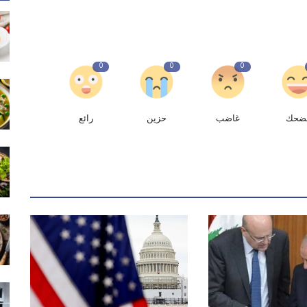
0
0
0
ضحك
غاضب
حزين
رائع