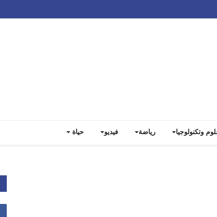
Track all markets on TradingView
لوم وتكنولوجيا
رياضة
فيديو
حياة