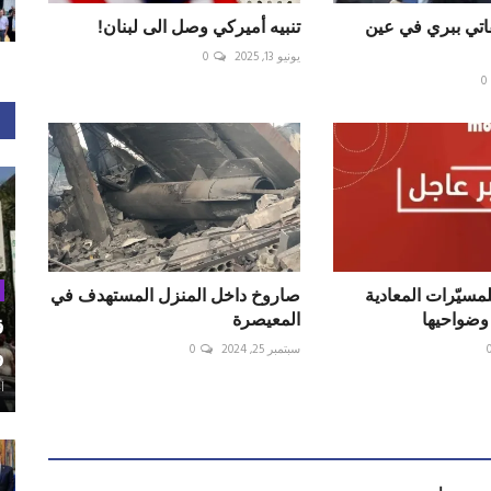
قاتي ببري في عين
تنبيه أميركي وصل الى لبنان!
يونيو 13, 2025
0
0
لمسيّرات المعادية
‏صاروخ داخل المنزل المستهدف في
وضواحيها
ق
سبتمبر 25, 2024
0
و
أغ