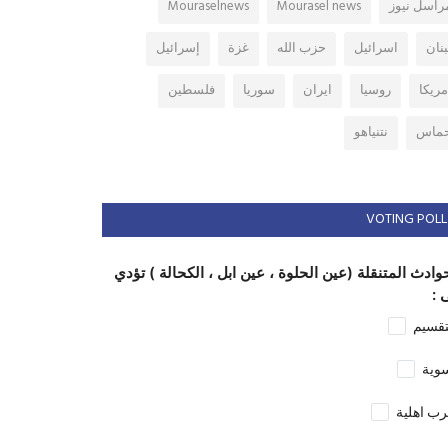
راسل نيوز
Mourasel news
Mouraselnews
بنان
اسرائيل
حزب الله
غزة
إسرائيل
مريكا
روسيا
ايران
سوريا
فلسطين
ماس
نتنياهو
VOTING POLL
وادث المتنقلة (عين الحلوة ، عين ابل ، الكحالة ) تؤدي
 :
تقسيم
وية
ب اهلية