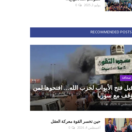
يوليو 3, 2025
0
RECOMMENDED POSTS
صحافة
بل فتح الأبواب لحزب الله... افتحوها لمن
قف مع سوريا
سطس 6, 2026
0
حين تخسر القوة معركة العقل
أغسطس 4, 2026
0