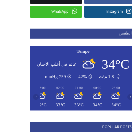
WhatsApp
Instagram
الطقس
Tempe
34°C
غائم في أغلب الأحيان
1.8 م\ث
42%
759
mmHg
05:00
04:00
03:00
02:00
01:00
00:00
23:00
‹
›
31°C
32°C
32°C
33°C
33°C
34°C
34°C
POPULAR POSTS