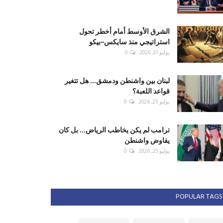
الشرق الأوسط أمام أخطر تحول
استراتيجي منذ سايكس–بيكو
يوليو 31, 2026
0
لبنان بين واشنطن ودمشق... هل تتغير
قواعد اللعبة؟
يوليو 25, 2026
0
ترامب لم يكن يخاطب الرياض... بل كان
يفاوض واشنطن
يوليو 25, 2026
0
POPULAR TAGS