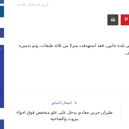
أبريل 16, 2024 - 02:48
على بلدة حانين، فقد استهدفت منزلا من ثلاثة طبقات، وتم تدميره
ف.
المقال السابق
طيران حربي معادي يدخل على علو منخفض فوق اجواء
بيروت والضاحية