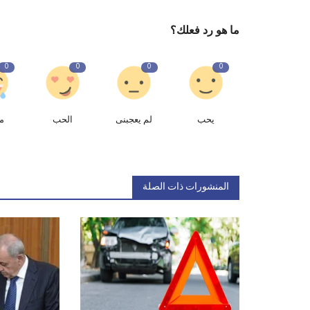
ما هو رد فعلك؟
0
0
0
0
يحب
لم يعجبنى
الحب
م
المنشورات ذات الصلة