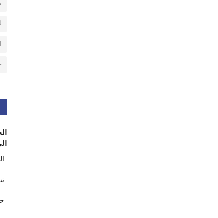
م
ل
ا
ح
الح
الى
ال
تس
حر