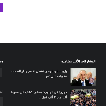
المشاركات الأكثر مشاهدة
وسا
برّي... باي باي؟ واشنطن تكسر جدار الصمت:
عقوبات على "عر...
اشت
مجزرة في الجنوب: مصادر تكشف عن سقوط
أكثر من 11 ألف قتيل...