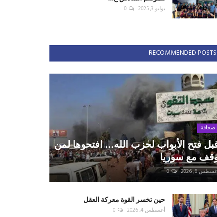
يوليو 3, 2025
0
RECOMMENDED POSTS
صحافة
بل فتح الأبواب لحزب الله... افتحوها لمن
قف مع سوريا
سطس 6, 2026
0
حين تخسر القوة معركة العقل
أغسطس 4, 2026
0