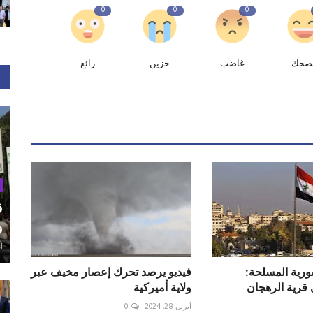
0
0
0
ضحك
غاضب
حزين
رائع
ق
و
أغ
ورية المسلحة:
فيديو يرصد تحرك إعصار مخيف عبر
قرية الرهجان
ولاية أميركية
أبريل 28, 2024
0