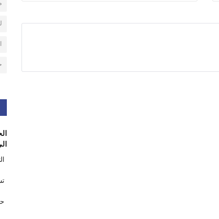
م
ل
ا
ح
الح
الى
ال
تس
حر