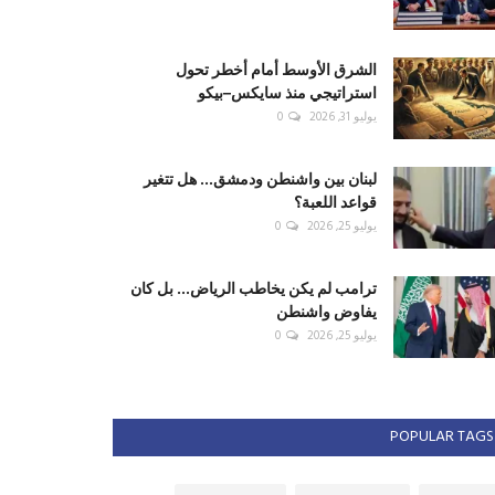
الشرق الأوسط أمام أخطر تحول
استراتيجي منذ سايكس–بيكو
يوليو 31, 2026
0
لبنان بين واشنطن ودمشق... هل تتغير
قواعد اللعبة؟
يوليو 25, 2026
0
ترامب لم يكن يخاطب الرياض... بل كان
يفاوض واشنطن
يوليو 25, 2026
0
POPULAR TAGS