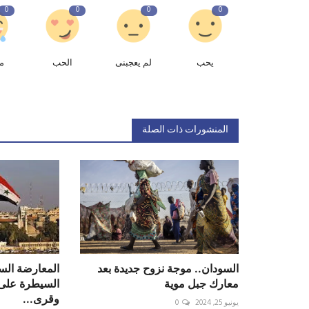
0
0
0
0
يحب
لم يعجبنى
الحب
م
المنشورات ذات الصلة
السودان.. موجة نزوح جديدة بعد
المعارضة الس
معارك جبل موية
السيطرة على 
وقرى...
يونيو 25, 2024
0