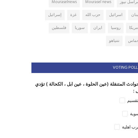
راسل نيوز
Mourasel news
Mouraselnews
بنان
اسرائيل
حزب الله
غزة
إسرائيل
مريكا
روسيا
ايران
سوريا
فلسطين
ماس
نتنياهو
VOTING POLL
وادث المتنقلة (عين الحلوة ، عين ابل ، الكحالة ) تؤدي
 :
تقسيم
وية
ب اهلية