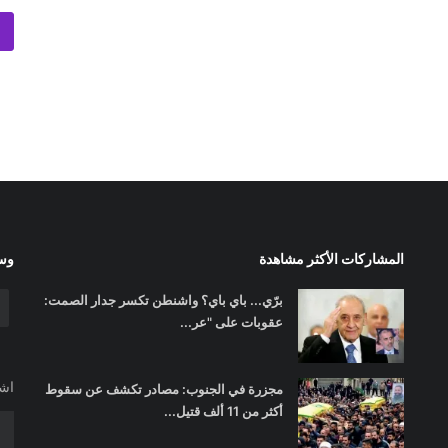
المشاركات الأكثر مشاهدة
وسا
برّي... باي باي؟ واشنطن تكسر جدار الصمت:
عقوبات على "عر...
اشت
مجزرة في الجنوب: مصادر تكشف عن سقوط
أكثر من 11 ألف قتيل...