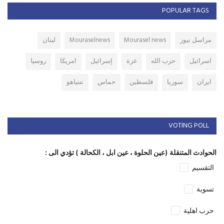
POPULAR TAGS
مراسل نيوز
Mourasel news
Mouraselnews
لبنان
اسرائيل
حزب الله
غزة
إسرائيل
امريكا
روسيا
ايران
سوريا
فلسطين
حماس
نتنياهو
VOTING POLL
الحوادث المتنقلة (عين الحلوة ، عين ابل ، الكحالة ) تؤدي الى :
التقسيم
تسوية
حرب اهلية