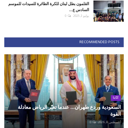
القلمون بطل لبنان للكرة الطائرة للسيدات للموسم
السادس ع...
يوليو 3, 2025
0
RECOMMENDED POSTS
كتّابنا
السعودية وردع طهران... عندما تغيّر الرياض معادلة
القوة
أغسطس 8, 2026
0