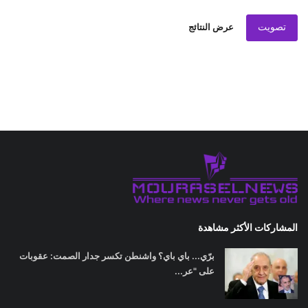
تصويت
عرض النتائج
المشاركات الأكثر مشاهدة
برّي... باي باي؟ واشنطن تكسر جدار الصمت: عقوبات
على "عر...