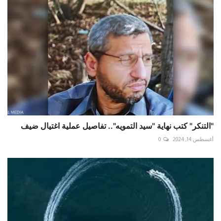
"التنكر" كتب نهاية "سيد التمويه".. تفاصيل عملية اغتيال ضيف
أغسطس 14, 2024
0