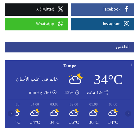
X (Twitter)
Facebook
WhatsApp
Instagram
الطقس
Tempe
34°C
غائم في أغلب الأحيان
1.9 م\ث
43%
760
mmHg
05:00
04:00
03:00
02:00
01:00
00:00
‹
›
C
33°C
34°C
34°C
35°C
36°C
34°C