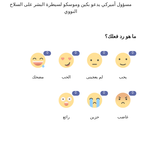
مسؤول أميركي يدعو بكين وموسكو لسيطرة البشر على السلاح
النووي
ما هو رد فعلك؟
0
0
0
0
يحب
لم يعجبنى
الحب
مضحك
0
0
0
غاضب
حزين
رائع