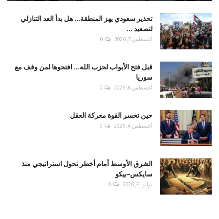
تحذير سعودي يهز المنطقة... هل بدأ العد التنازلي
لتصعيد ...
أغسطس 7, 2026
0
قبل فتح الأبواب لحزب الله... افتحوها لمن وقف مع
سوريا
أغسطس 6, 2026
0
حين تخسر القوة معركة العقل
أغسطس 4, 2026
0
الشرق الأوسط أمام أخطر تحول استراتيجي منذ
سايكس–بيكو
يوليو 31, 2026
0