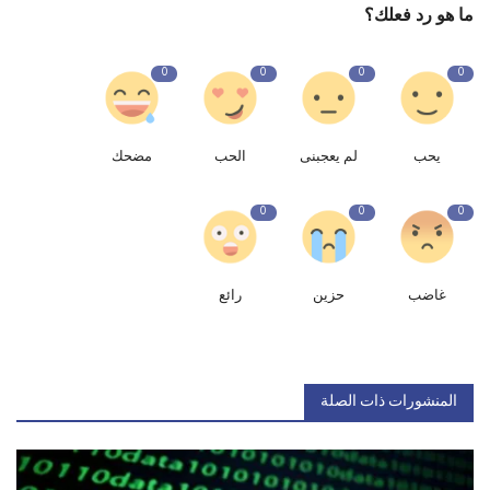
ما هو رد فعلك؟
0
0
0
0
يحب
لم يعجبنى
الحب
مضحك
0
0
0
غاضب
حزين
رائع
المنشورات ذات الصلة