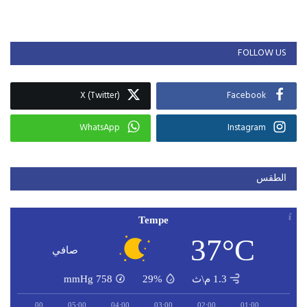
FOLLOW US
X (Twitter)
Facebook
WhatsApp
Instagram
الطقس
Tempe
37°C
صافي
1.3 م\ث
29%
758
mmHg
06:00
05:00
04:00
03:00
02:00
01:00