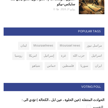
سايكس–بيكو
يوليو 31, 2026
0
POPULAR TAGS
مراسل نيوز
Mourasel news
Mouraselnews
لبنان
اسرائيل
حزب الله
غزة
إسرائيل
امريكا
روسيا
ايران
سوريا
فلسطين
حماس
نتنياهو
VOTING POLL
الحوادث المتنقلة (عين الحلوة ، عين ابل ، الكحالة ) تؤدي الى :
التقسيم