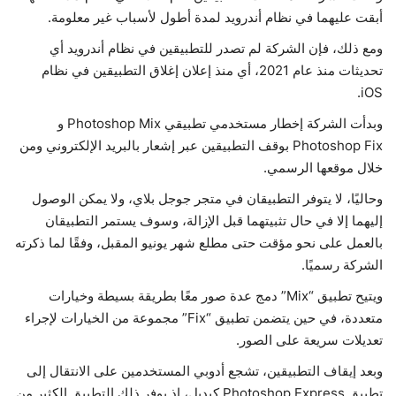
أبقت عليهما في نظام أندرويد لمدة أطول لأسباب غير معلومة.
حياة
ومع ذلك، فإن الشركة لم تصدر للتطبيقين في نظام أندرويد أي
تحديثات منذ عام 2021، أي منذ إعلان إغلاق التطبيقين في نظام
iOS.
وبدأت الشركة إخطار مستخدمي تطبيقي Photoshop Mix و
Photoshop Fix بوقف التطبيقين عبر إشعار بالبريد الإلكتروني ومن
خلال موقعها الرسمي.
وحاليًا، لا يتوفر التطبيقان في متجر جوجل بلاي، ولا يمكن الوصول
إليهما إلا في حال تثبيتهما قبل الإزالة، وسوف يستمر التطبيقان
بالعمل على نحو مؤقت حتى مطلع شهر يونيو المقبل، وفقًا لما ذكرته
الشركة رسميًا.
ويتيح تطبيق “Mix” دمج عدة صور معًا بطريقة بسيطة وخيارات
متعددة، في حين يتضمن تطبيق “Fix” مجموعة من الخيارات لإجراء
تعديلات سريعة على الصور.
وبعد إيقاف التطبيقين، تشجع أدوبي المستخدمين على الانتقال إلى
تطبيق Photoshop Express كبديل، إذ يوفر ذلك التطبيق الكثير من