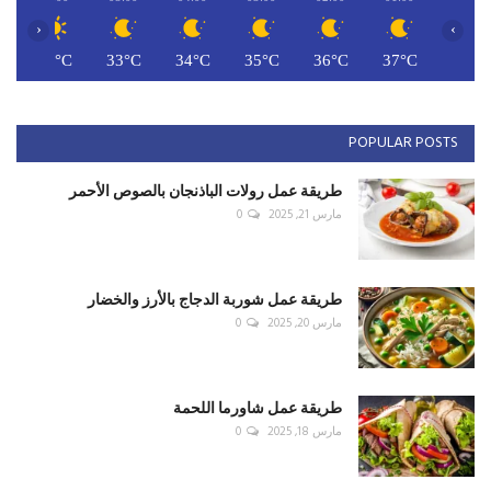
‹
›
C
33°C
33°C
34°C
35°C
36°C
37°C
POPULAR POSTS
طريقة عمل رولات الباذنجان بالصوص الأحمر
مارس 21, 2025
0
طريقة عمل شوربة الدجاج بالأرز والخضار
مارس 20, 2025
0
طريقة عمل شاورما اللحمة
مارس 18, 2025
0