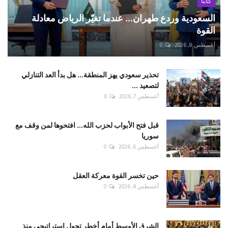
كتّابنا
السعودية وردع طهران... عندما تغيّر الرياض معادلة
القوة
أغسطس 8, 2026
0
تحذير سعودي يهز المنطقة... هل بدأ العد التنازلي
لتصعيد ...
أغسطس 7, 2026
0
قبل فتح الأبواب لحزب الله... افتحوها لمن وقف مع
سوريا
أغسطس 6, 2026
0
حين تخسر القوة معركة العقل
أغسطس 4, 2026
0
الشرق الأوسط أمام أخطر تحول استراتيجي منذ