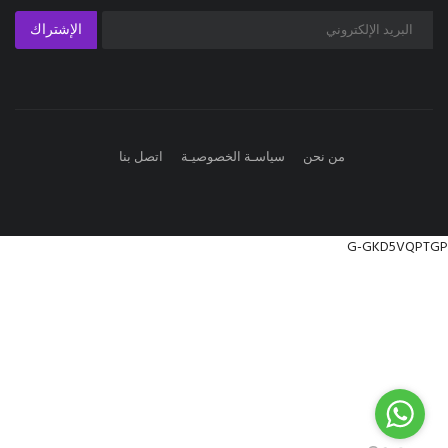
الإشتراك
من نحن
سياسـة الخصوصيـة
اتصل بنا
G-GKD5VQPTGP