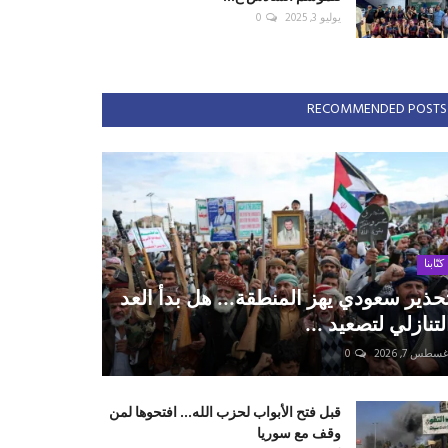
يوليو 3, 2025
0
RECOMMENDED POSTS
كتّابنا
حذير سعودي يهز المنطقة... هل بدأ العد
لتنازلي لتصعيد ...
سطس 7, 2026
0
قبل فتح الأبواب لحزب الله... افتحوها لمن
وقف مع سوريا