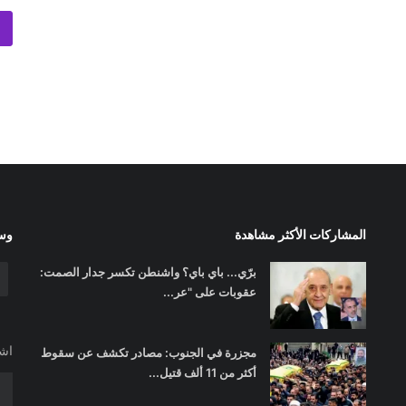
المشاركات الأكثر مشاهدة
وسا
برّي... باي باي؟ واشنطن تكسر جدار الصمت:
عقوبات على "عر...
اشت
مجزرة في الجنوب: مصادر تكشف عن سقوط
أكثر من 11 ألف قتيل...