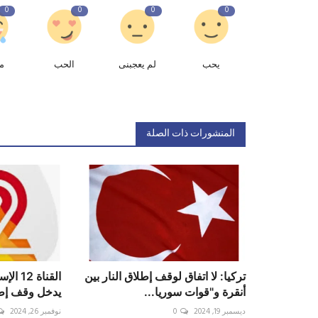
0
0
0
0
يحب
لم يعجبنى
الحب
م
المنشورات ذات الصلة
تركيا: لا اتفاق لوقف إطلاق النار بين
القناة 
أنقرة و"قوات سوريا...
يدخل وقف إطل
ديسمبر 19, 2024
0
نوفمبر 26, 2024