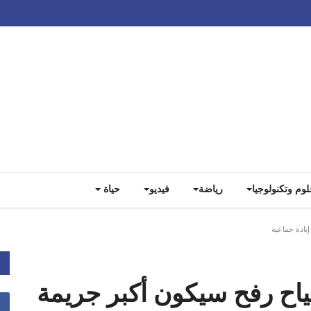
Track all markets on TradingView
لوم وتكنولوجيا
رياضة
فيديو
حياة
إبادة جماعية
تياح رفح سيكون أكبر جريمة