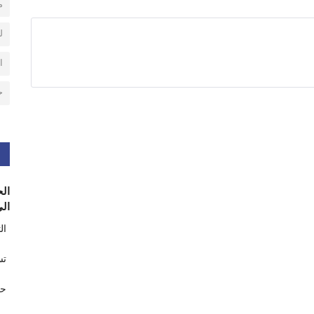
م
ل
ا
ح
الح
الى
ال
تس
حر