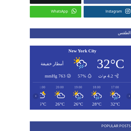
WhatsApp
Instagram
الطقس
New York City
32°C
أمطار خفيفة
4.2 م\ث
57%
763
mmHg
23:00
22:00
21:00
20:00
19:00
18:00
17:00
‹
›
26°C
26°C
26°C
26°C
26°C
28°C
32°C
POPULAR POSTS