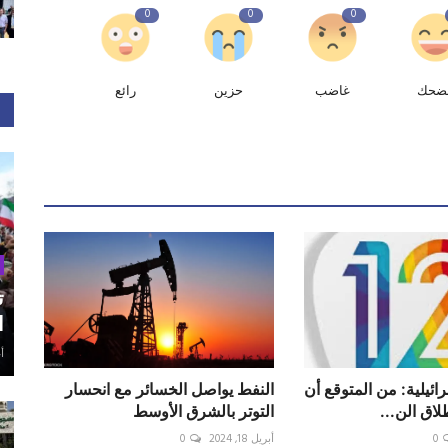
0
0
0
ضحك
غاضب
حزين
رائع
ت
ا
أغ
12 الإسرائيلية: من المتوقع أن
النفط يواصل الخسائر مع انحسار
اق الن...
التوتر بالشرق الأوسط
0
أبريل 18, 2024
0