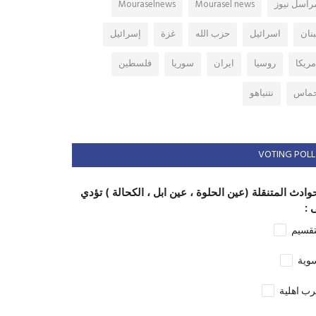
راسل نيوز
Mourasel news
Mouraselnews
بنان
اسرائيل
حزب الله
غزة
إسرائيل
مريكا
روسيا
ايران
سوريا
فلسطين
ماس
نتنياهو
VOTING POLL
وادث المتنقلة (عين الحلوة ، عين ابل ، الكحالة ) تؤدي
 :
تقسيم
وية
ب اهلية