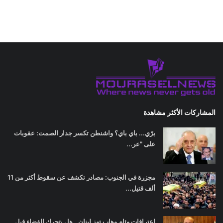
المشاركات الأكثر مشاهدة
برّي... باي باي؟ واشنطن تكسر جدار الصمت: عقوبات
على "عر...
مجزرة في الجنوب: مصادر تكشف عن سقوط أكثر من 11
ألف قتيل...
اعترافات وئام وهاب تهز لبنان.. هل يتحرك القضاء قبل