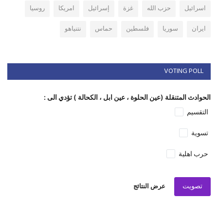
اسرائيل
حزب الله
غزة
إسرائيل
امريكا
روسيا
ايران
سوريا
فلسطين
حماس
نتنياهو
VOTING POLL
الحوادث المتنقلة (عين الحلوة ، عين ابل ، الكحالة ) تؤدي الى :
التقسيم
تسوية
حرب اهلية
تصويت
عرض النتائج