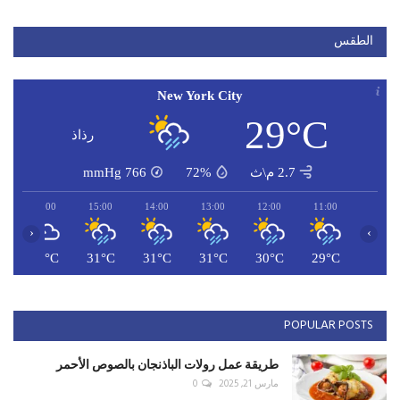
الطقس
New York City
29°C
رذاذ
2.7 م\ث
72%
766
mmHg
16:00
15:00
14:00
13:00
12:00
11:00
‹
›
C
32°C
31°C
31°C
31°C
30°C
29°C
POPULAR POSTS
طريقة عمل رولات الباذنجان بالصوص الأحمر
مارس 21, 2025
0