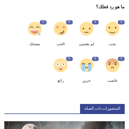
ما هو رد فعلك؟
0
0
0
0
يحب
لم يعجبنى
الحب
مضحك
0
0
0
غاضب
حزين
رائع
المنشورات ذات الصلة