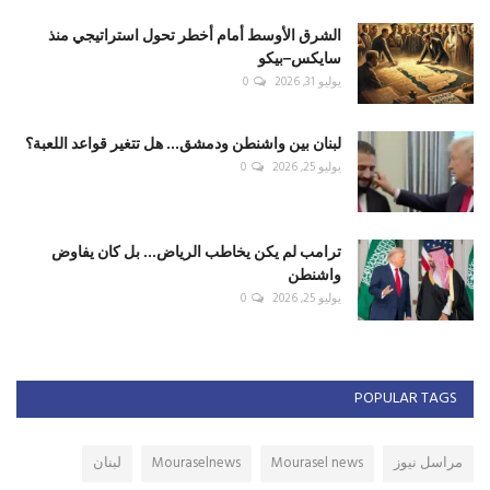
الشرق الأوسط أمام أخطر تحول استراتيجي منذ
سايكس–بيكو
يوليو 31, 2026
0
لبنان بين واشنطن ودمشق... هل تتغير قواعد اللعبة؟
يوليو 25, 2026
0
ترامب لم يكن يخاطب الرياض... بل كان يفاوض
واشنطن
يوليو 25, 2026
0
POPULAR TAGS
مراسل نيوز
Mourasel news
Mouraselnews
لبنان