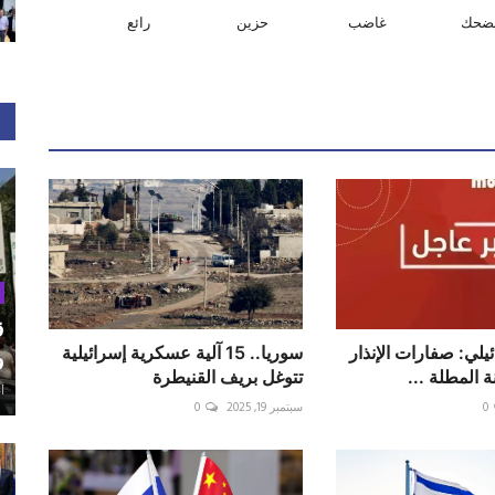
ضحك
غاضب
حزين
رائع
ق
يلي: صفارات الإنذار
سوريا.. 15 آلية عسكرية إسرائيلية
و
 المطلة ...
تتوغل بريف القنيطرة
أغ
0
سبتمبر 19, 2025
0