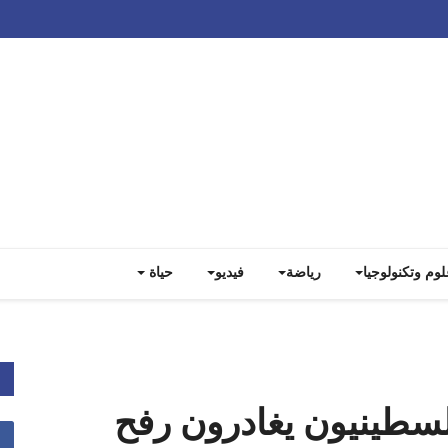
Track all markets on TradingView
لوم وتكنولوجيا
رياضة
فيديو
حياة
لسطينيون يغادرون رفح