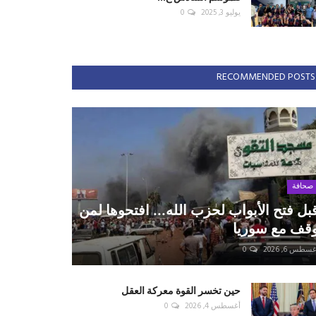
يوليو 3, 2025
0
RECOMMENDED POSTS
صحافة
بل فتح الأبواب لحزب الله... افتحوها لمن
قف مع سوريا
سطس 6, 2026
0
حين تخسر القوة معركة العقل
أغسطس 4, 2026
0