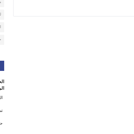
م
ل
ا
ح
الح
الى
ال
تس
حر