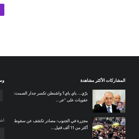
المشاركات الأكثر مشاهدة
وسا
برّي... باي باي؟ واشنطن تكسر جدار الصمت:
عقوبات على "عر...
اشت
مجزرة في الجنوب: مصادر تكشف عن سقوط
أكثر من 11 ألف قتيل...