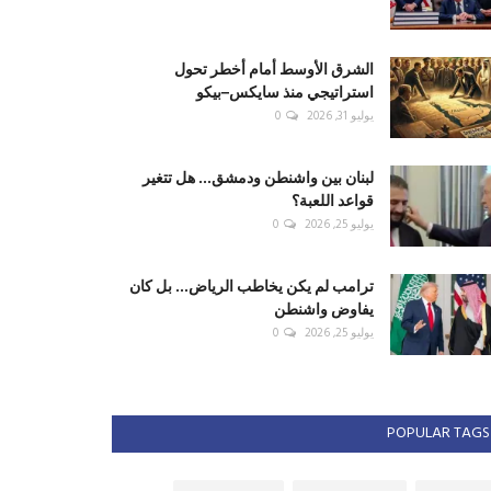
الشرق الأوسط أمام أخطر تحول
استراتيجي منذ سايكس–بيكو
يوليو 31, 2026
0
لبنان بين واشنطن ودمشق... هل تتغير
قواعد اللعبة؟
يوليو 25, 2026
0
ترامب لم يكن يخاطب الرياض... بل كان
يفاوض واشنطن
يوليو 25, 2026
0
POPULAR TAGS