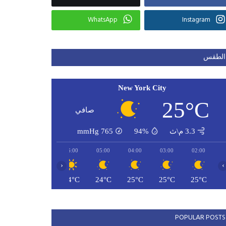
WhatsApp
Instagram
الطقس
New York City
25°C
صافي
3.3 م\ث
94%
765
mmHg
08:00
07:00
06:00
05:00
04:00
03:00
02:00
‹
›
26°C
24°C
24°C
24°C
25°C
25°C
25°C
POPULAR POSTS