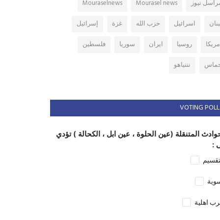
راسل نيوز
Mourasel news
Mouraselnews
بنان
اسرائيل
حزب الله
غزة
إسرائيل
مريكا
روسيا
ايران
سوريا
فلسطين
ماس
نتنياهو
VOTING POLL
وادث المتنقلة (عين الحلوة ، عين ابل ، الكحالة ) تؤدي
 :
تقسيم
وية
ب اهلية