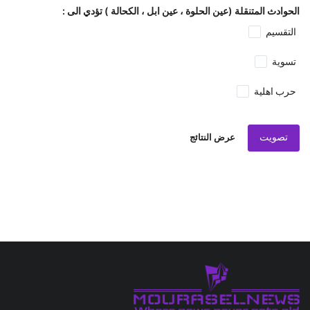
الحوادث المتنقلة (عين الحلوة ، عين ابل ، الكحالة ) تؤدي الى :
التقسيم
تسوية
حرب اهلية
تصويت
عرض النتائج