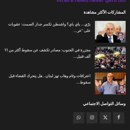
المشاركات الأكثر مشاهدة
برّي... باي باي؟ واشنطن تكسر جدار الصمت: عقوبات
على "عر...
مجزرة في الجنوب: مصادر تكشف عن سقوط أكثر من 11
ألف قتيل...
اعترافات وئام وهاب تهز لبنان.. هل يتحرك القضاء قبل
سقوط...
وسائل التواصل الاجتماعي