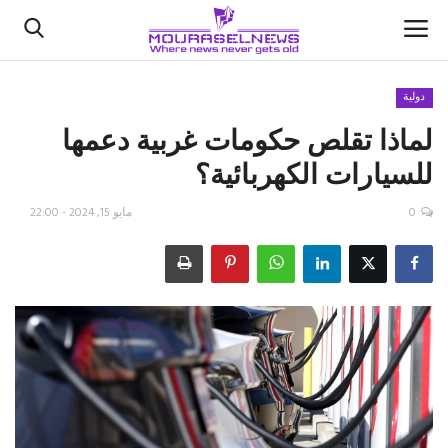
دولية
لماذا تقلص حكومات غربية دعمها
الأخبار
للسيارات الكهربائية؟
كتّابنا
0
مايو 15, 2024 - 22:00
السعودية
اقتصاد
علوم وتكنولوجيا
رياضة
فيديو