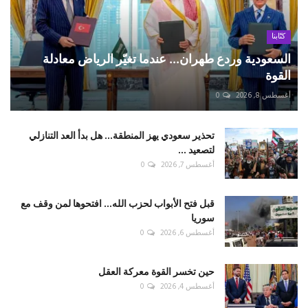
كتّابنا
السعودية وردع طهران... عندما تغيّر الرياض معادلة
القوة
أغسطس 8, 2026
0
تحذير سعودي يهز المنطقة... هل بدأ العد التنازلي
لتصعيد ...
أغسطس 7, 2026
0
قبل فتح الأبواب لحزب الله... افتحوها لمن وقف مع
سوريا
أغسطس 6, 2026
0
حين تخسر القوة معركة العقل
أغسطس 4, 2026
0