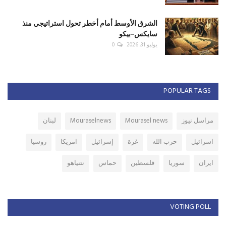
الشرق الأوسط أمام أخطر تحول استراتيجي منذ
سايكس–بيكو
يوليو 31, 2026
0
POPULAR TAGS
مراسل نيوز
Mourasel news
Mouraselnews
لبنان
اسرائيل
حزب الله
غزة
إسرائيل
امريكا
روسيا
ايران
سوريا
فلسطين
حماس
نتنياهو
VOTING POLL