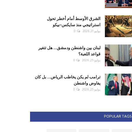
الشرق الأوسط أمام أخطر تحول
استراتيجي منذ سايكس–بيكو
يوليو 31, 2026
0
لبنان بين واشنطن ودمشق... هل تتغير
قواعد اللعبة؟
يوليو 25, 2026
0
ترامب لم يكن يخاطب الرياض... بل كان
يفاوض واشنطن
يوليو 25, 2026
0
POPULAR TAGS