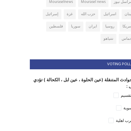
راسل نيوز
Mourasel news
Mouraselnews
بنان
اسرائيل
حزب الله
غزة
إسرائيل
مريكا
روسيا
ايران
سوريا
فلسطين
ماس
نتنياهو
VOTING POLL
وادث المتنقلة (عين الحلوة ، عين ابل ، الكحالة ) تؤدي
 :
تقسيم
وية
ب اهلية