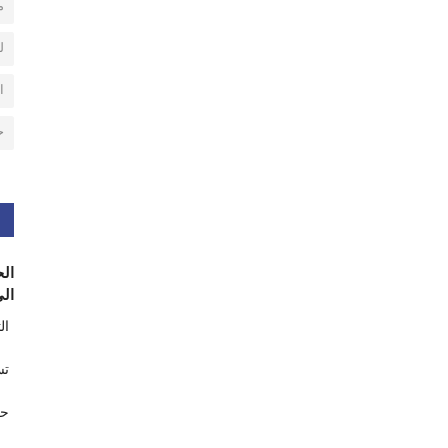
م
ل
ا
ح
الح
الى
ال
تس
حر