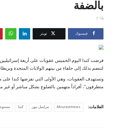
بالضفة
0
فيسبوك
تويتر
فرضت كندا اليوم الخميس عقوبات على أربعة إسرائيليين 
لتنضم بذلك إلى حلفاء من بينهم الولايات المتحدة وبريط
وتستهدف العقوبات، وهي الأولى التي تفرضها كندا على م
متطرفون"، أفراداً متهمين بالضلوع بشكل مباشر أو غير م
العلامات:
Mouraselnews
مراسل نيوز
كندا
مستوط