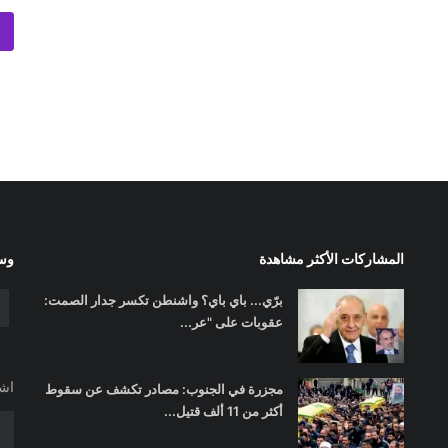
المشاركات الأكثر مشاهدة
وسا
برّي... باي باي؟ واشنطن تكسر جدار الصمت:
عقوبات على "عر...
اشت
مجزرة في الجنوب: مصادر تكشف عن سقوط
أكثر من 11 ألف قتيل...