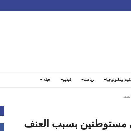
Track all markets on TradingView
لوم وتكنولوجيا
رياضة
فيديو
حياة
لضفة
 مستوطنين بسبب العنف