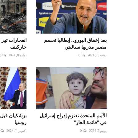
بعد إخفاق اليورو.. إيطاليا تحسم
مصير مدربها سباليتي
خاركيف
يونيو 30, 2024
0
يوليو 8, 2024
0
الأمم المتحدة تعتزم إدراج إسرائيل
بزشكيان قبل د
في "قائمة العار"
روسيا
يونيو 7, 2024
0
أكتوبر 11, 2024