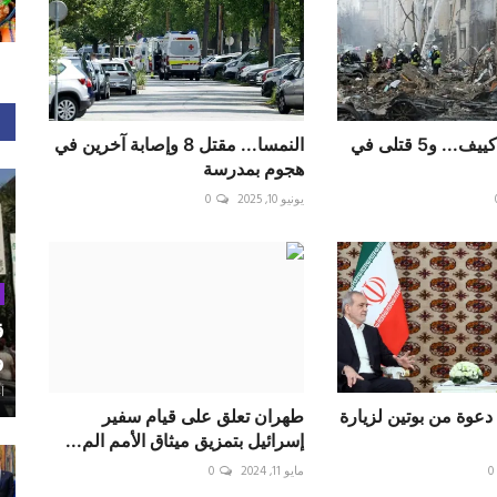
انفجارات تهز كييف... و5 قتلى في
النمسا... مقتل 8 وإصابة آخرين في
هجوم بمدرسة
يونيو 10, 2025
0
ق
و
أغ
عوة من بوتين لزيارة
طهران تعلق على قيام سفير
إسرائيل بتمزيق ميثاق الأمم الم...
0
مايو 11, 2024
0