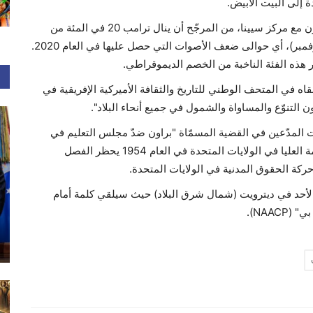
إلى البيت الأبيض.
ووفقاً لاستطلاع رأي أجرته صحيفة "نيويورك تايمز" بالتعاون مع مركز سيينا، من المرجّح أن ينال ترامب 20 في المئة من
أصوات السود في انتخابات الخامس من تشرين الثاني (نوفمبر)، أي حوالى ضعف الأصوات التي حصل عليها في العام 2020.
 هذه الفئة الناخبة من الخصم الديموقراطي.
 في المتحف الوطني للتاريخ والثقافة الأميركية الإفريقية في
التنوّع والمساواة والشمول في جميع أنحاء البلاد".
المدّعين في القضية المسمّاة "براون ضدّ مجلس التعليم في
توبيكا" والتي أدّت إلى صدور حكم تاريخي من قبل المحكمة العليا في الولايات المتحدة في العام 1954 يحظر الفصل
كة الحقوق المدنية في الولايات المتحدة.
 الأحد في ديترويت (شمال شرق البلاد) حيث سيلقي كلمة أمام
NAA).