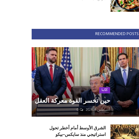
RECOMMENDED POSTS
كتّابنا
حين تخسر القوة معركة العقل
أغسطس 4, 2026
0
الشرق الأوسط أمام أخطر تحول
استراتيجي منذ سايكس–بيكو