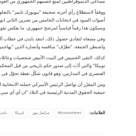
مساعي الديموقراطيين لمنع خصمهم الجمهوري من العودة 
وسيكون هذا رقماً قياسياً لمرشح جمهوري، ما يعكس نفور
وفي مسعاه لتفادي حصول ذلك، انتقد بايدن في خطاب ألقاه
واشنطن الجمعة، "تطرّف" منافسه وأنصاره الذين "يهاجمون 
كذلك، التقى الخميس في البيت الأبيض شخصيات وعائلات 
العنصري في المدارس، وهو قانون شكّل نقطة تحوّل في حر
ومن المقرّر أن يواصل الرئيس الأميركي حملته الانتخابية
جمعية الحقوق المدنية الرئيسية في البلاد "ان آي آي سي بي" (CP
العلامات:
Mouraselnews
مراسل نيوز
امريكا
بايدن