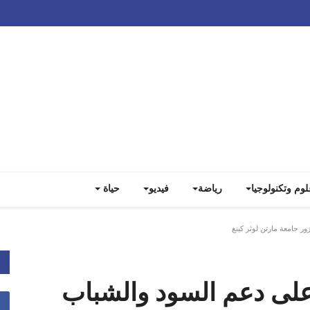
Track all markets on TradingView
لوم وتكنولوجيا
رياضة
فيديو
حياة
 جامعة مارتن لوثر كينغ
لى دعم السود والشباب