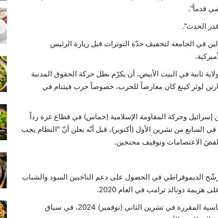
ي قدماً".
قدر الحدث".
ن في الجامعة لتخفيف حدّة التوترات قبل زيارة الرئيس
ة ثانية في البيت الأبيض، أن يكرّم بطل حركة الحقوق المدنية
ارتن لوثر كينغ كان معارضاً للحرب، خصوصاً حرب فيتنام في
ن إسرائيل وحركة المقاومة الإسلامية (حماس) في قطاع غزة رداً
ي السابع من تشرين الأول (أكتوبر)، قبل أنّه يعلن أنّ "النظام يجب
لفضَ الاعتصامات وتوقيف محتجين.
مرشّح الديموقراطي في الحصول على دعم الناخبين السود والشباب
هزيمة دونالد ترامب في العام 2020.
وستكون المجموعتان حاسمتين مجدداً في الانتخابات الرئاسية المقررة في تشرين الثاني (نوفمبر) 2024، في سياق