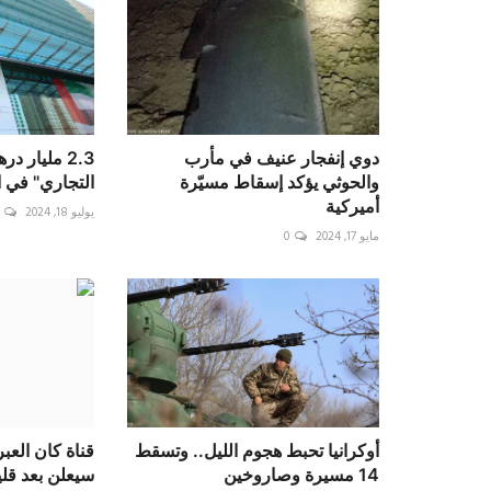
دوي إنفجار عنيف في مأرب
2.3 مليار د
والحوثي يؤكد إسقاط مسيّرة
التجاري" في ال
أميركية
يوليو 18, 2024
مايو 17, 2024
0
أوكرانيا تحبط هجوم الليل.. وتسقط
قناة كان العبر
14 مسيرة وصاروخين
سيعلن بعد قلي