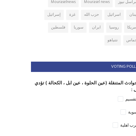
راسل نيوز
Mourasel news
Mouraselnews
بنان
اسرائيل
حزب الله
غزة
إسرائيل
مريكا
روسيا
ايران
سوريا
فلسطين
ماس
نتنياهو
VOTING POLL
وادث المتنقلة (عين الحلوة ، عين ابل ، الكحالة ) تؤدي
 :
تقسيم
وية
ب اهلية