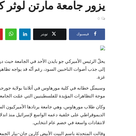
يزور جامعة مارتن لوثر كي
0
فيسبوك
تويتر
يحلّ الرئيس الأميركي جو بايدن الأحد في الجامعة حيث در
إلى جذب أصوات الناخبين السود، رغم أنّه قد يواجه تظاهر
غزة.
وسيمثّل خطابه في كلية مورهاوس في أتلانتا بولاية جورج
موجة التظاهرات المؤيدة للفلسطينيين التي عمّت الجامعات
وكان طلاب مورهاوس، وهي جامعة يرتادها الأميركيون السود
الديموقراطي على خلفية دعمه الواسع لإسرائيل منذ اندل
لانتقادات واسعة في خضم عام انتخابي.
وقالت المتحدثة باسم البيت الأبيض كارين جان-بيار الجمعة