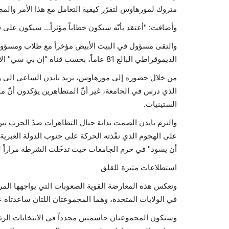
متروك لمورهاوس لتقرّر كيفية التعامل مع هذا الأمر والمض
وأضافت: "أعتقد بأنّه سيكون خطاباً مؤثراً... سيكون على 
والتقى مسؤول في البيت الأبيض مؤخراً مع طلاب ومسؤولي
الديموقراطي البالغ 81 عاماً، بحسب قناة "إن بي سي" الأميركية.
من خلال حضوره إلى مورهاوس، يريد بايدن الساعي الى ولاي
الذي درس في الجامعة، غير أنّ المتظاهرين يؤكدون أنّ م
الستينيات.
والتزم بايدن الصمت بداية حيال التظاهرات ضدّ الحرب بي
على الهجوم الذي نفّذته الحركة على جنوب الدولة العبرية ف
أن يسود" في حرم الجامعات حيث تدخّلت الشرطة مراراً 
استطلاعات مثيرة للقلق
وتعكس هذه المعارضة القوية الصعوبات التي يواجهها ال
في الولايات المتحدة، وهما المجموعتان اللتان ساعدتاه على 