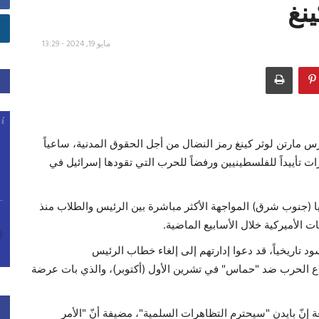
نغ
مايو 19, 2024 - 13:29
س مارتن لوثر كينغ رمز النضال من أجل الحقوق المدنية، ساعياً
ات تأييداً للفلسطينيين ورفضاً للحرب التي تقودها إسرائيل في
يا (جنوب شرق) المواجهة الأكثر مباشرة بين الرئيس والطلاب منذ
 الأميركية خلال الأسابيع الماضية.
 تاريخياً، قد دعوا إدارتهم إلى إلغاء خطاب الرئيس
اع الحرب ضد "حماس" في تشرين الأول (أكتوبر)، والذي بات عرضة
 إنّ بايدن "سيحترم التظاهرات السلمية"، مضيفة أنّ "الأمر