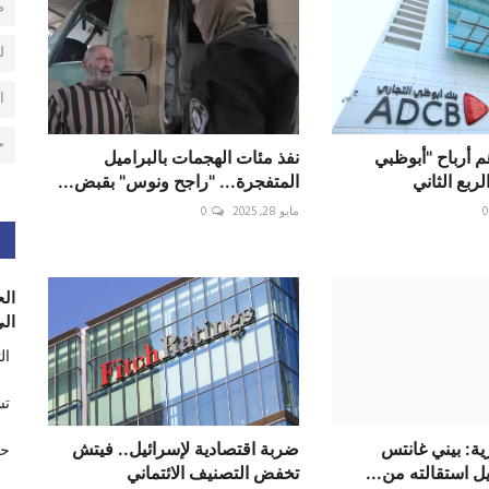
م
ل
ا
ح
رهم أرباح "أبوظبي
نفذ مئات الهجمات بالبراميل
ربع الثاني
المتفجرة... "راجح ونوس" بقبض...
0
مايو 28, 2025
0
الح
الى
ال
تس
ية: بيني غانتس
ضربة اقتصادية لإسرائيل.. فيتش
حر
ل استقالته من...
تخفض التصنيف الائتماني