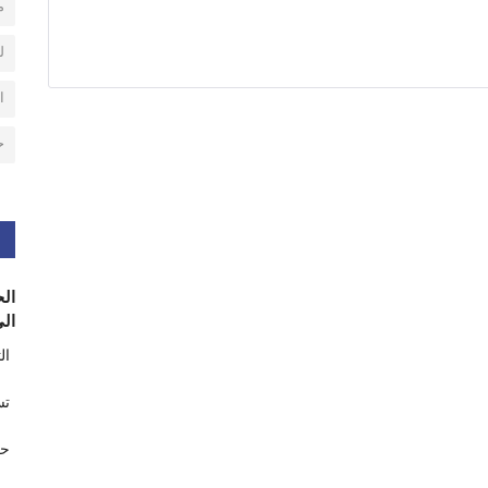
م
ل
ا
ح
الح
الى
ال
تس
حر