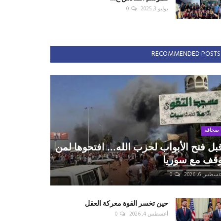
يوليو 3, 2025
0
RECOMMENDED POSTS
صحافة
بل فتح الأبواب لحزب الله... افتحوها لمن
قف مع سوريا
سطس 6, 2026
0
حين تخسر القوة معركة العقل
أغسطس 4, 2026
0