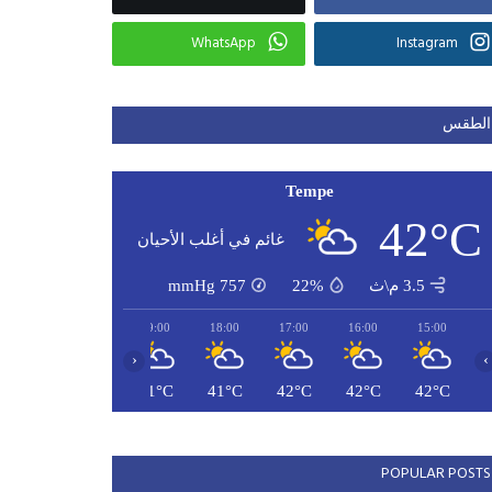
WhatsApp
Instagram
الطقس
Tempe
42°C
غائم في أغلب الأحيان
3.5 م\ث
22%
757
mmHg
21:00
20:00
19:00
18:00
17:00
16:00
15:00
‹
›
40°C
41°C
41°C
41°C
42°C
42°C
42°C
POPULAR POSTS