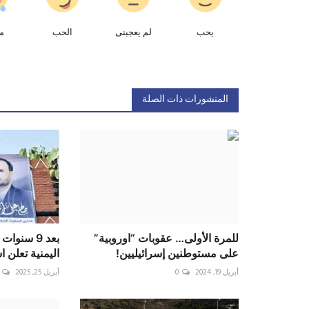
يحب
لم يعجبنى
الحب
م
المنشورات ذات الصلة
للمرة الأولى… عقوبات “اوروبية”
بعد 9 سنو
على مستوطنين إسرائيليين!
اليمنية تعلن ا
أبريل 19, 2024
0
أبريل 25, 2025