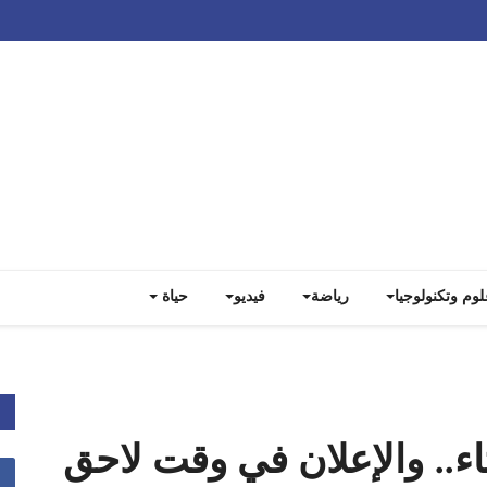
Track all markets on TradingView
لوم وتكنولوجيا
رياضة
فيديو
حياة
اء.. والإعلان في وقت لاحق