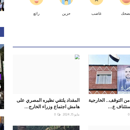
ضحك
غاضب
حزين
رائع
ق
و
ات من التوقف.. الخارجية
المقداد يلتقي نظيره المصري على
أغ
ستئناف ع...
هامش اجتماع وزراء الخارج...
0
مايو 15, 2024
0