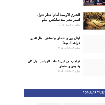
الشرق الأوسط أمام أخطر تحول
استراتيجي منذ سايكس–بيكو
يوليو 31, 2026
0
لبنان بين واشنطن ودمشق... هل تتغير
قواعد اللعبة؟
يوليو 25, 2026
0
ترامب لم يكن يخاطب الرياض... بل كان
يفاوض واشنطن
يوليو 25, 2026
0
POPULAR TAGS