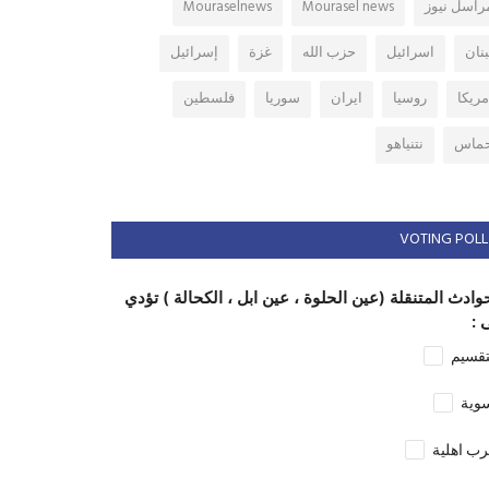
راسل نيوز
Mourasel news
Mouraselnews
بنان
اسرائيل
حزب الله
غزة
إسرائيل
مريكا
روسيا
ايران
سوريا
فلسطين
ماس
نتنياهو
VOTING POLL
وادث المتنقلة (عين الحلوة ، عين ابل ، الكحالة ) تؤدي
 :
تقسيم
وية
ب اهلية