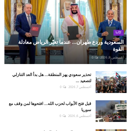
كتّابنا
السعودية وردع طهران... عندما تغيّر الرياض معادلة
القوة
أغسطس 8, 2026
0
تحذير سعودي يهز المنطقة... هل بدأ العد التنازلي
لتصعيد ...
أغسطس 7, 2026
0
قبل فتح الأبواب لحزب الله... افتحوها لمن وقف مع
سوريا
أغسطس 6, 2026
0