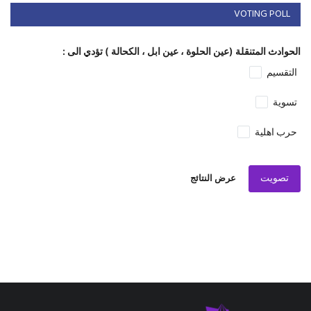
VOTING POLL
الحوادث المتنقلة (عين الحلوة ، عين ابل ، الكحالة ) تؤدي الى :
التقسيم
تسوية
حرب اهلية
تصويت
عرض النتائج