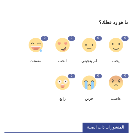
ما هو رد فعلك؟
0
0
0
0
يحب
لم يعجبنى
الحب
مضحك
0
0
0
غاضب
حزين
رائع
المنشورات ذات الصلة