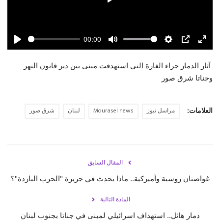
Play
حياة
00:00
Play
Mute
Settings
PIP
Enter
fulls
آثار الدمار جراء الغارة التي استهدفت مبنى بين دير قانون النهر
وجناتا شرق صور
العلامات:
مراسل نيوز
Mourasel news
لبنان
شرق صور
المقال السابق
غواصتان روسية وأميركية.. ماذا يحدث في جزيرة "الحرب الباردة"؟
المادة التالية
دمار هائل.. استهداف اسرائيلي لمبنى في جناتا بجنوب لبنان