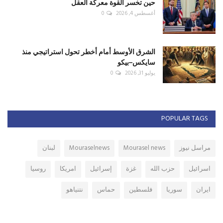
حين تخسر القوة معركة العقل
أغسطس 4, 2026
0
الشرق الأوسط أمام أخطر تحول استراتيجي منذ
سايكس–بيكو
يوليو 31, 2026
0
POPULAR TAGS
مراسل نيوز
Mourasel news
Mouraselnews
لبنان
اسرائيل
حزب الله
غزة
إسرائيل
امريكا
روسيا
ايران
سوريا
فلسطين
حماس
نتنياهو