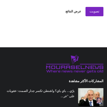
تصويت
عرض النتائج
المشاركات الأكثر مشاهدة
برّي... باي باي؟ واشنطن تكسر جدار الصمت: عقوبات
على "عر...