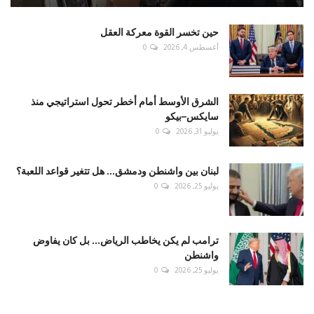
حين تخسر القوة معركة العقل
أغسطس 4, 2026
0
الشرق الأوسط أمام أخطر تحول استراتيجي منذ
سايكس–بيكو
يوليو 31, 2026
0
لبنان بين واشنطن ودمشق... هل تتغير قواعد اللعبة؟
يوليو 25, 2026
0
ترامب لم يكن يخاطب الرياض... بل كان يفاوض
واشنطن
يوليو 25, 2026
0