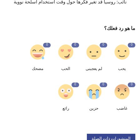
نائب: روسيا قد تغير فكرها حول وقت استخدام أسلحة نووية
ما هو رد فعلك؟
0
0
0
0
يحب
لم يعجبنى
الحب
مضحك
0
0
0
غاضب
حزين
رائع
المنشورات ذات الصلة