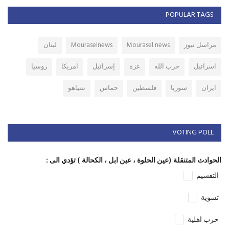
POPULAR TAGS
مراسل نيوز
Mourasel news
Mouraselnews
لبنان
اسرائيل
حزب الله
غزة
إسرائيل
امريكا
روسيا
ايران
سوريا
فلسطين
حماس
نتنياهو
VOTING POLL
الحوادث المتنقلة (عين الحلوة ، عين ابل ، الكحالة ) تؤدي الى :
التقسيم
تسوية
حرب اهلية