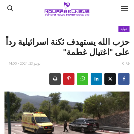
دولية
حزب الله يستهدف ثكنة اسرائيلية رداً
الأخبار
على "اغتيال غطمة"
كتّابنا
0
يونيو 23, 2024 - 14:00
السعودية
اقتصاد
علوم وتكنولوجيا
رياضة
فيديو