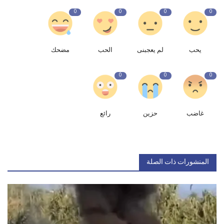
0
0
0
0
يحب
لم يعجبنى
الحب
مضحك
0
0
0
غاضب
حزين
رائع
المنشورات ذات الصلة