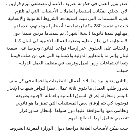
أصدر وزير العمل في حكومة تصريف الاعمال مصطفى بيرم قرارين ،
الاول يتعلق بمكاتب إستقدام العاملات الأجنبيات التي لم تلتزم
حياة
تقديم المستندات التي تثبت استيفاءها الشروط القانونية والإنسانية
حيث تم تجميد 280 مكتبا ريثما ينفذ أصحابها موجباتهم، بعدما تم
إمهالهم لمدة قانونية ( ستة أشهر )، تم تمديدها مرتين ضمنا دون
الإستجابة، في إطار تنظيم وضعية العمالة الاجنبية في لبنان كما
والحفاظ على الحقوق عبر إرساء قواعد القانون وحرصا على سمعة
لبنان وإلتزاما بالمعايير الدولية والإنسانية التي هي من صلب قيمنا
وتبعا لإجتماعات وزير العمل وفريقه في منظمة العمل الدولية -
جنيف.
والثاني يتعلق برد معاملات أعمال التنظيفات والحمالة في كل ملف
يتجاوز طلب العمال ما يفوق ثلاثة عمال، نظرا لتوافر شبهات الإتجار
بالبشر ومحاولة إغراق السوق اللبنانية بالعمالة الأجنبية بطريقة
فوضوية كي يتم إرفاق بعض المستندات التي تميز ما هو قانوني
ونظامي منها والموافقة عليها دون سواها بإنتظار صدور قرار
تنظيمي شامل لهذا القطاع المهم .
حيث يمكن لأصحاب العلاقة مراجعة ديوان الوزارة لمعرفة الشروط