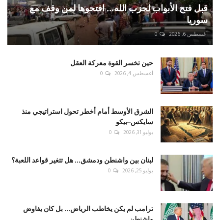
قبل فتح الأبواب لحزب الله... افتحوها لمن وقف مع
سوريا
أغسطس 6, 2026
0
حين تخسر القوة معركة العقل
أغسطس 4, 2026
0
الشرق الأوسط أمام أخطر تحول استراتيجي منذ
سايكس–بيكو
يوليو 31, 2026
0
لبنان بين واشنطن ودمشق... هل تتغير قواعد اللعبة؟
يوليو 25, 2026
0
ترامب لم يكن يخاطب الرياض... بل كان يفاوض
واشنطن