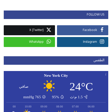
FOLLOW US
X (Twitter)
Facebook
WhatsApp
Instagram
الطقس
New York City
24°C
صافي
1.5 م\ث
95%
765
mmHg
11:00
10:00
09:00
08:00
07:00
06:00