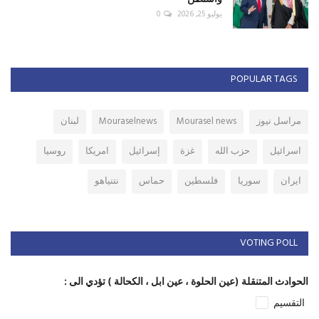
يوليو 25, 2026
0
POPULAR TAGS
مراسل نيوز
Mourasel news
Mouraselnews
لبنان
اسرائيل
حزب الله
غزة
إسرائيل
امريكا
روسيا
ايران
سوريا
فلسطين
حماس
نتنياهو
VOTING POLL
الحوادث المتنقلة (عين الحلوة ، عين ابل ، الكحالة ) تؤدي الى :
التقسيم