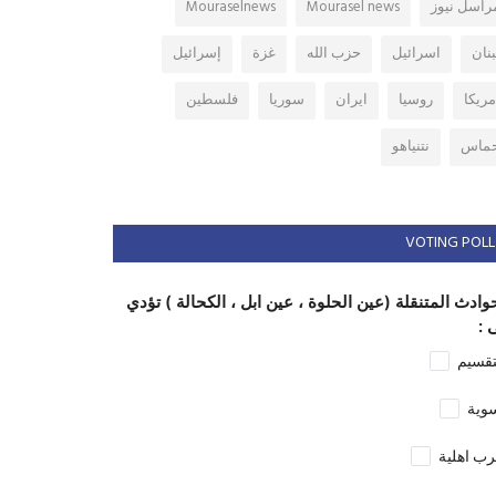
راسل نيوز
Mourasel news
Mouraselnews
بنان
اسرائيل
حزب الله
غزة
إسرائيل
مريكا
روسيا
ايران
سوريا
فلسطين
ماس
نتنياهو
VOTING POLL
وادث المتنقلة (عين الحلوة ، عين ابل ، الكحالة ) تؤدي
 :
تقسيم
وية
ب اهلية