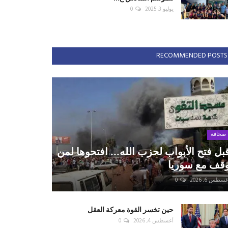
يوليو 3, 2025
0
RECOMMENDED POSTS
صحافة
بل فتح الأبواب لحزب الله... افتحوها لمن
قف مع سوريا
سطس 6, 2026
0
حين تخسر القوة معركة العقل
أغسطس 4, 2026
0