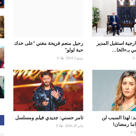
ارجية استقبل المدير
رحيل منعم فريحة مغني "على خدك
 بـ«الخا...
حبة لولو"
0
يونيو 5, 2024
0
: لهذا السبب لن
تامر حسني: جديدي فيلم ومسلسل
ما رمضان!
يناير 20, 2026
0
0