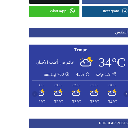
WhatsApp
Instagram
الطقس
Tempe
34°C
غائم في أغلب الأحيان
1.9 م\ث
43%
760
mmHg
06:00
05:00
04:00
03:00
02:00
01:00
00:00
‹
›
31°C
31°C
32°C
32°C
33°C
33°C
34°C
POPULAR POSTS