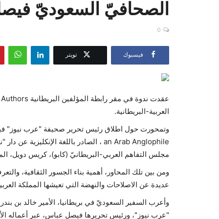
الصحافيّ السعوديّ فيص
0
فيسبوك
تويتر
العربية-البريطانية.
an Arab Anglophile ، الصادر باللغة الإنكليز
مجلس التفاهم العربي-البريطانيّ (كابو)، كريس دويل، المح
ومن بين تلك المحاور، أهمية بناء الجسور الثقافية، والت
عديدة عن الاصلاحات والنهضة التي تعيشها المملكة العربية السعودية في ظل رؤية ٢٠٣٠،
وأعرب السفير السعوديّ في بريطانيا، الأمير خالد بن بند
"عرب نيوز"، ورئيس تحريرها فيصل عباس، عبر أعماله الأد