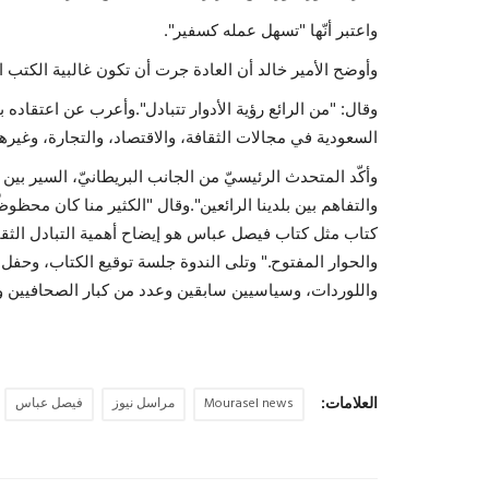
واعتبر أنّها "تسهل عمله كسفير".
وأوضح الأمير خالد أن العادة جرت أن تكون غالبية الكتب
وقال: "من الرائع رؤية الأدوار تتبادل".وأعرب عن اعتقاده 
السعودية في مجالات الثقافة، والاقتصاد، والتجارة، وغيره
وأكّد المتحدث الرئيسيّ من الجانب البريطانيّ، السير بين إل
والتفاهم بين بلدينا الرائعين".وقال "الكثير منا كان محظوظً
كتاب مثل كتاب فيصل عباس هو إيضاح أهمية التبادل الثقا
والحوار المفتوح." وتلى الندوة جلسة توقيع الكتاب، وح
واللوردات، وسياسيين سابقين وعدد من كبار الصحافيين وال
العلامات:
Mourasel news
مراسل نيوز
فيصل عباس