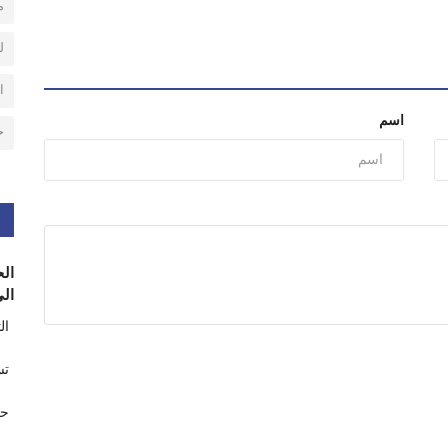
م
ل
ا
اسم
ح
الح
الى
ال
تس
حر