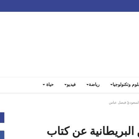
Track all markets on TradingView
لوم وتكنولوجيا
رياضة
فيديو
حياة
 السعوديّ فيصل عباس
البريطانية عن كتاب