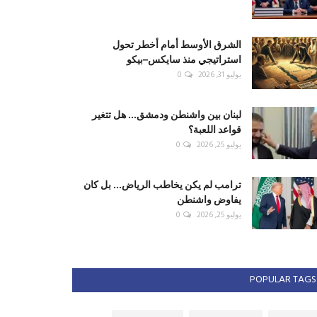
الشرق الأوسط أمام أخطر تحول
استراتيجي منذ سايكس–بيكو
يوليو 31, 2026
0
لبنان بين واشنطن ودمشق... هل تتغير
قواعد اللعبة؟
يوليو 25, 2026
0
ترامب لم يكن يخاطب الرياض... بل كان
يفاوض واشنطن
يوليو 25, 2026
0
POPULAR TAGS