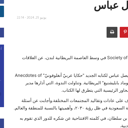
ل عباس
يونيو 25, 2024 - 22:14
عقدت ندوة في مقر رابطة المؤلفين البريطانية Society of Authors في وسط العاصمة البريطانية لندن، عن العلاقات
وتمحورت حول اطلاق رئيس تحرير صحيفة "عرب نيوز" فيصل عباس لكتابه الجديد "حكايا عربيّ أنغلوفونيّ" Anecdotes of
ية عن دار "نوماد بابليشنيغ" البريطانية. وتناولت الندوة، التي أدارها مدير
اور الرئيسية التي يتطرق لها الكتاب.
عرف على عادات وتقاليد المجتمعات المختلفة.وأجابت عن أسئلة
 وأهميتها بالنسبة للمنطقة والعالم.
ر بن سلطان، في كلمته الافتتاحية عن شكره للدور الذي تقوم به
بية.