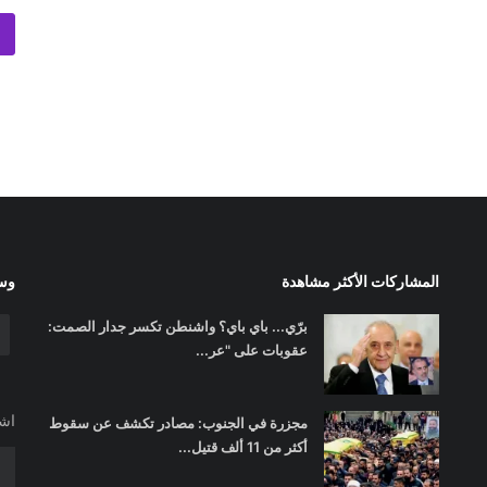
المشاركات الأكثر مشاهدة
وسا
برّي... باي باي؟ واشنطن تكسر جدار الصمت:
عقوبات على "عر...
اشت
مجزرة في الجنوب: مصادر تكشف عن سقوط
أكثر من 11 ألف قتيل...