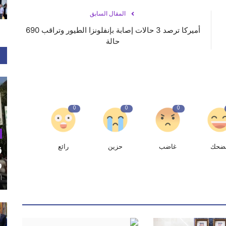
المقال السابق
أميركا ترصد 3 حالات إصابة بإنفلونزا الطيور وتراقب 690
حالة
0
0
0
ضحك
غاضب
حزين
رائع
ق
و
أغ