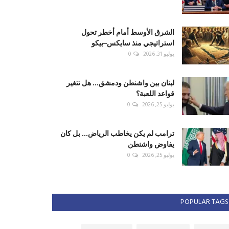
الشرق الأوسط أمام أخطر تحول
استراتيجي منذ سايكس–بيكو
يوليو 31, 2026
0
لبنان بين واشنطن ودمشق... هل تتغير
قواعد اللعبة؟
يوليو 25, 2026
0
ترامب لم يكن يخاطب الرياض... بل كان
يفاوض واشنطن
يوليو 25, 2026
0
POPULAR TAGS