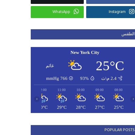
WhatsApp
Instagram
الطقس
New York City
25°C
غائم
2.4 م\ث
93%
766
mmHg
14:00
13:00
12:00
11:00
10:00
09:00
08:00
‹
›
31°C
31°C
30°C
29°C
28°C
27°C
25°C
POPULAR POSTS