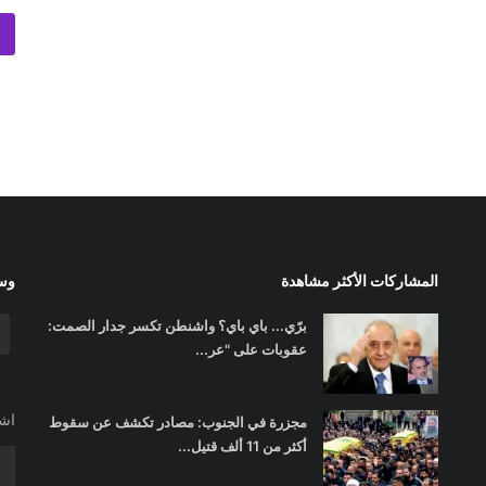
المشاركات الأكثر مشاهدة
وسا
برّي... باي باي؟ واشنطن تكسر جدار الصمت:
عقوبات على "عر...
اشت
مجزرة في الجنوب: مصادر تكشف عن سقوط
أكثر من 11 ألف قتيل...