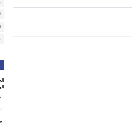
م
ل
ا
ح
الح
الى
ال
تس
حر