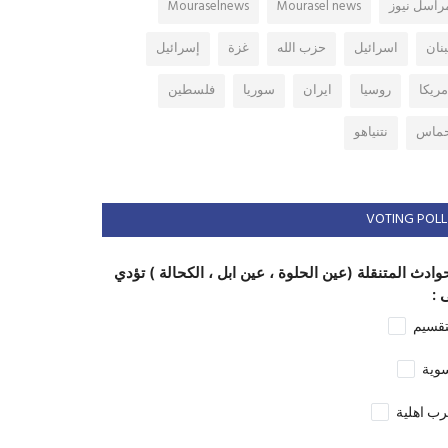
راسل نيوز
Mourasel news
Mouraselnews
بنان
اسرائيل
حزب الله
غزة
إسرائيل
مريكا
روسيا
ايران
سوريا
فلسطين
ماس
نتنياهو
VOTING POLL
وادث المتنقلة (عين الحلوة ، عين ابل ، الكحالة ) تؤدي
 :
تقسيم
وية
ب اهلية