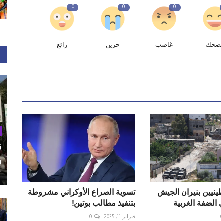
0
0
0
ضحك
غاضب
حزين
رائع
ق
و
أغ
فلسطينيين بنيران الجيش
تسوية الصراع الأوكراني مشروطة
 الضفة الغربية
بتنفيذ مطالب بوتين!
فبراير 11, 2025
0