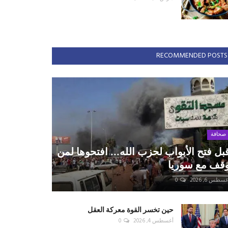
RECOMMENDED POSTS
صحافة
بل فتح الأبواب لحزب الله... افتحوها لمن
قف مع سوريا
سطس 6, 2026
0
حين تخسر القوة معركة العقل
أغسطس 4, 2026
0