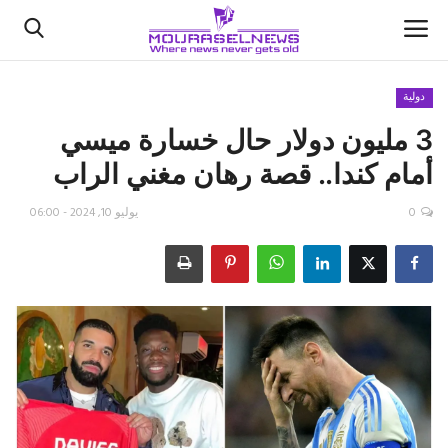
دولية
3 مليون دولار حال خسارة ميسي
الأخبار
أمام كندا.. قصة رهان مغني الراب
كتّابنا
0
يوليو 10, 2024 - 06:00
السعودية
اقتصاد
علوم وتكنولوجيا
رياضة
فيديو