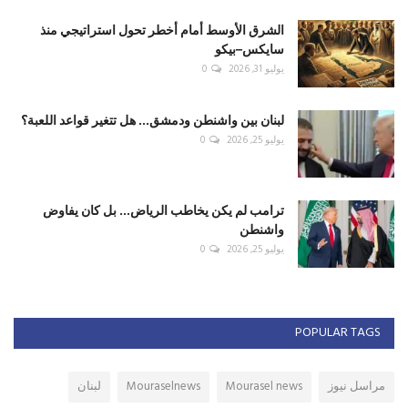
الشرق الأوسط أمام أخطر تحول استراتيجي منذ
سايكس–بيكو
يوليو 31, 2026
0
لبنان بين واشنطن ودمشق... هل تتغير قواعد اللعبة؟
يوليو 25, 2026
0
ترامب لم يكن يخاطب الرياض... بل كان يفاوض
واشنطن
يوليو 25, 2026
0
POPULAR TAGS
مراسل نيوز
Mourasel news
Mouraselnews
لبنان