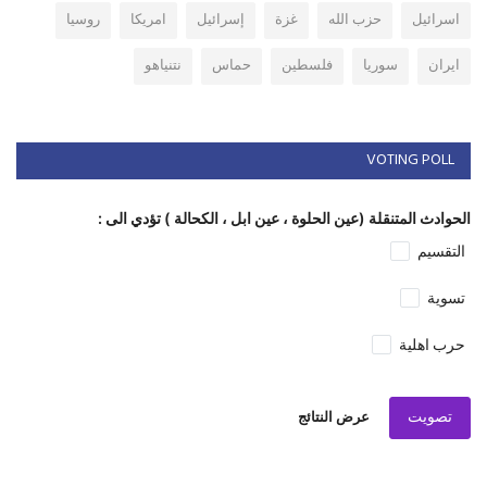
اسرائيل
حزب الله
غزة
إسرائيل
امريكا
روسيا
ايران
سوريا
فلسطين
حماس
نتنياهو
VOTING POLL
الحوادث المتنقلة (عين الحلوة ، عين ابل ، الكحالة ) تؤدي الى :
التقسيم
تسوية
حرب اهلية
تصويت
عرض النتائج