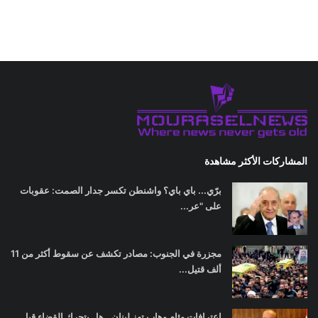
المشاركات الأكثر مشاهدة
برّي... باي باي؟ واشنطن تكسر جدار الصمت: عقوبات
على "عر...
مجزرة في الجنوب: مصادر تكشف عن سقوط أكثر من 11
ألف قتيل...
اعترافات وئام وهاب تهز لبنان.. هل يتحرك القضاء قبل