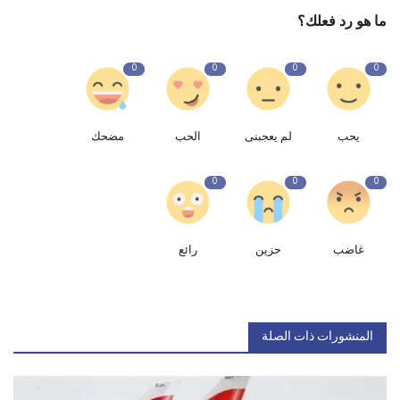
ما هو رد فعلك؟
0
0
0
0
يحب
لم يعجبنى
الحب
مضحك
0
0
0
غاضب
حزين
رائع
المنشورات ذات الصلة