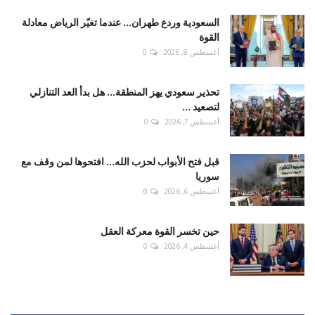
السعودية وردع طهران... عندما تغيّر الرياض معادلة
القوة
أغسطس 8, 2026
0
تحذير سعودي يهز المنطقة... هل بدأ العد التنازلي
لتصعيد ...
أغسطس 7, 2026
0
قبل فتح الأبواب لحزب الله... افتحوها لمن وقف مع
سوريا
أغسطس 6, 2026
0
حين تخسر القوة معركة العقل
أغسطس 4, 2026
0