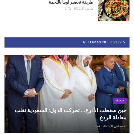
طريقة تحضير لوبيا باللحمة
مارس 17, 2025
0
RECOMMENDED POSTS
صحافة
حين سقطت الأذرع... تحركت الدول: السعودية تقلب
معادلة الردع
أغسطس 8, 2026
0