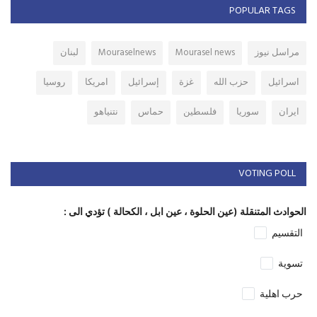
POPULAR TAGS
مراسل نيوز
Mourasel news
Mouraselnews
لبنان
اسرائيل
حزب الله
غزة
إسرائيل
امريكا
روسيا
ايران
سوريا
فلسطين
حماس
نتنياهو
VOTING POLL
الحوادث المتنقلة (عين الحلوة ، عين ابل ، الكحالة ) تؤدي الى :
التقسيم
تسوية
حرب اهلية