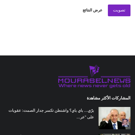
تصويت
عرض النتائج
المشاركات الأكثر مشاهدة
برّي... باي باي؟ واشنطن تكسر جدار الصمت: عقوبات
على "عر...