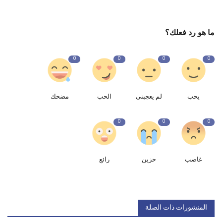
ما هو رد فعلك؟
0
0
0
0
يحب
لم يعجبنى
الحب
مضحك
0
0
0
غاضب
حزين
رائع
المنشورات ذات الصلة