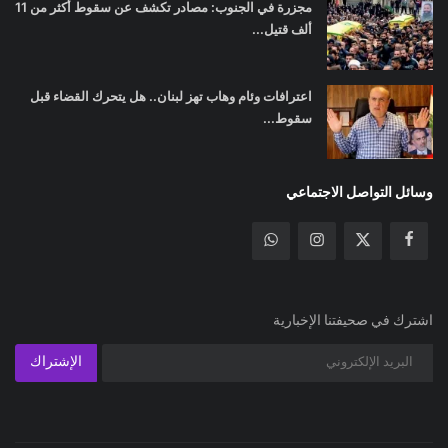
مجزرة في الجنوب: مصادر تكشف عن سقوط أكثر من 11
ألف قتيل...
اعترافات وئام وهاب تهز لبنان.. هل يتحرك القضاء قبل
سقوط...
وسائل التواصل الاجتماعي
اشترك في صحيفتنا الإخبارية
الإشتراك