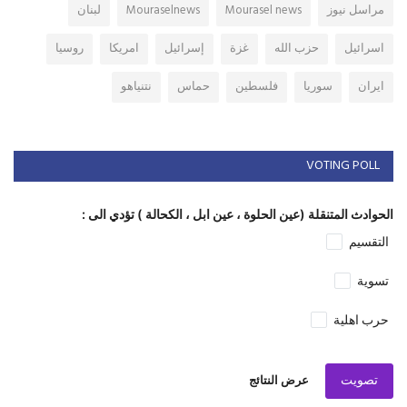
مراسل نيوز
Mourasel news
Mouraselnews
لبنان
اسرائيل
حزب الله
غزة
إسرائيل
امريكا
روسيا
ايران
سوريا
فلسطين
حماس
نتنياهو
VOTING POLL
الحوادث المتنقلة (عين الحلوة ، عين ابل ، الكحالة ) تؤدي الى :
التقسيم
تسوية
حرب اهلية
تصويت
عرض النتائج