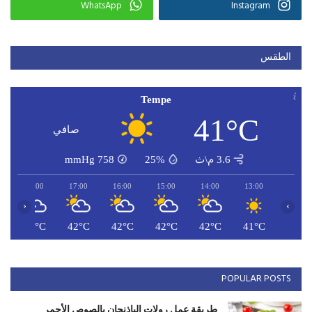
WhatsApp
Instagram
الطقس
Tempe
41°C
صافي
3.6 م\ث
25%
758
mmHg
18:00
17:00
16:00
15:00
14:00
13:00
‹
›
C
41°C
42°C
42°C
42°C
42°C
41°C
POPULAR POSTS
طريقة عمل رولات الباذنجان بالصوص الأحمر