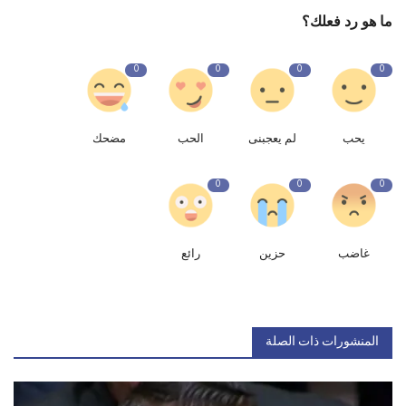
ما هو رد فعلك؟
0
0
0
0
يحب
لم يعجبنى
الحب
مضحك
0
0
0
غاضب
حزين
رائع
المنشورات ذات الصلة