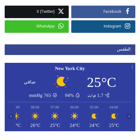
X (Twitter)
Facebook
WhatsApp
Instagram
الطقس
New York City
25°C
صافي
1.7 م\ث
94%
765
mmHg
09:00
08:00
07:00
06:00
05:00
04:00
‹
›
C
28°C
26°C
25°C
24°C
24°C
25°C