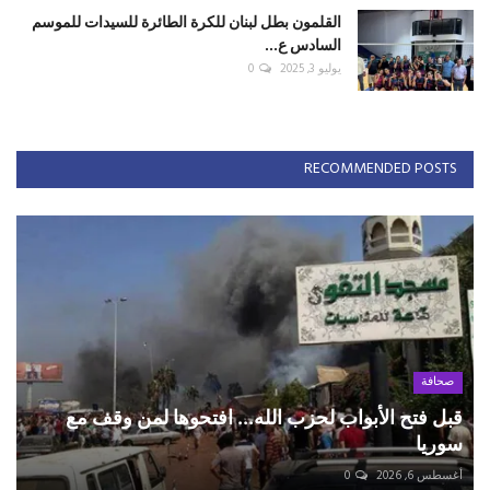
القلمون بطل لبنان للكرة الطائرة للسيدات للموسم
السادس ع...
يوليو 3, 2025
0
RECOMMENDED POSTS
صحافة
قبل فتح الأبواب لحزب الله... افتحوها لمن وقف مع
سوريا
أغسطس 6, 2026
0