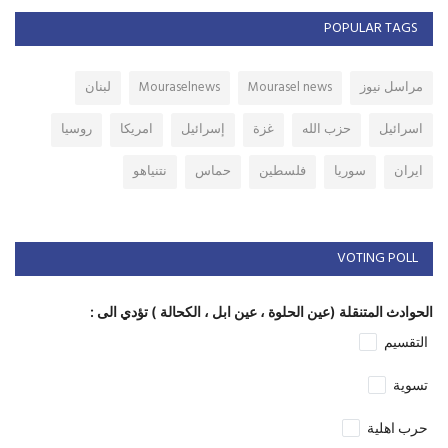
POPULAR TAGS
مراسل نيوز
Mourasel news
Mouraselnews
لبنان
اسرائيل
حزب الله
غزة
إسرائيل
امريكا
روسيا
ايران
سوريا
فلسطين
حماس
نتنياهو
VOTING POLL
الحوادث المتنقلة (عين الحلوة ، عين ابل ، الكحالة ) تؤدي الى :
التقسيم
تسوية
حرب اهلية