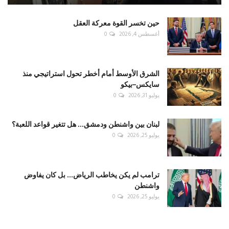
حين تخسر القوة معركة العقل
أغسطس 4, 2026
0
الشرق الأوسط أمام أخطر تحول استراتيجي منذ
سايكس–بيكو
يوليو 31, 2026
0
لبنان بين واشنطن ودمشق... هل تتغير قواعد اللعبة؟
يوليو 25, 2026
0
ترامب لم يكن يخاطب الرياض... بل كان يفاوض
واشنطن
يوليو 25, 2026
0