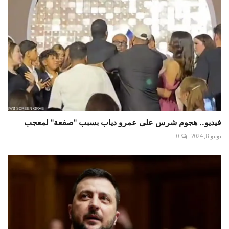
فيديو.. هجوم شرس على عمرو دياب بسبب "صفعة" لمعجب
يونيو 8, 2024
0