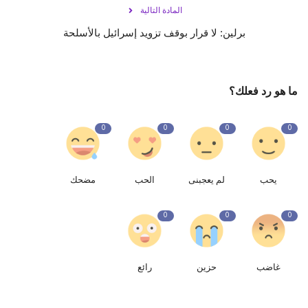
المادة التالية
برلين: لا قرار بوقف تزويد إسرائيل بالأسلحة
ما هو رد فعلك؟
0
0
0
0
يحب
لم يعجبنى
الحب
مضحك
0
0
0
غاضب
حزين
رائع