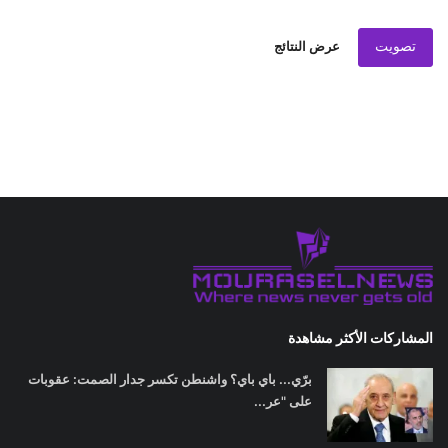
تصويت
عرض النتائج
المشاركات الأكثر مشاهدة
برّي... باي باي؟ واشنطن تكسر جدار الصمت: عقوبات
على "عر...