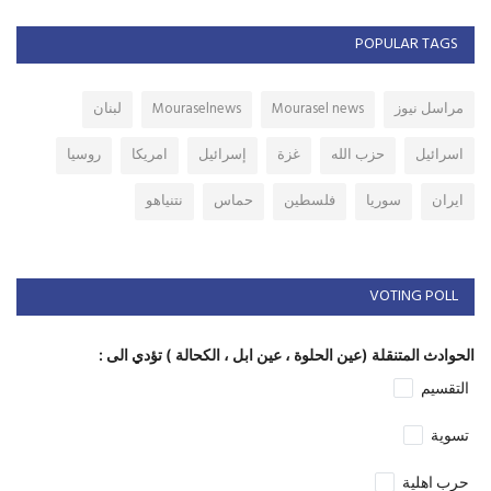
POPULAR TAGS
مراسل نيوز
Mourasel news
Mouraselnews
لبنان
اسرائيل
حزب الله
غزة
إسرائيل
امريكا
روسيا
ايران
سوريا
فلسطين
حماس
نتنياهو
VOTING POLL
الحوادث المتنقلة (عين الحلوة ، عين ابل ، الكحالة ) تؤدي الى :
التقسيم
تسوية
حرب اهلية