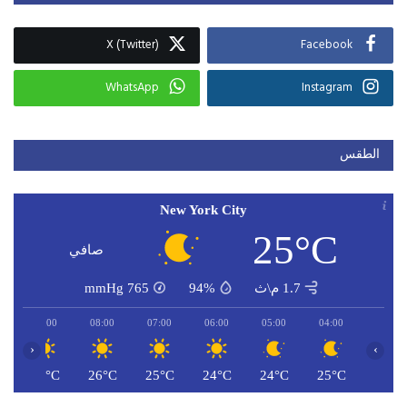
X (Twitter)
Facebook
WhatsApp
Instagram
الطقس
New York City
25°C
صافي
1.7 م\ث
94%
765
mmHg
09:00
08:00
07:00
06:00
05:00
04:00
‹
›
C
28°C
26°C
25°C
24°C
24°C
25°C