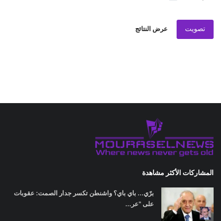
تصويت
عرض النتائج
المشاركات الأكثر مشاهدة
برّي... باي باي؟ واشنطن تكسر جدار الصمت: عقوبات
على "عر...