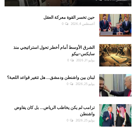
حين تخسر القوة معركة العقل
أغسطس 4, 2026
0
الشرق الأوسط أمام أخطر تحول استراتيجي منذ
سايكس–بيكو
يوليو 31, 2026
0
لبنان بين واشنطن ودمشق... هل تتغير قواعد اللعبة؟
يوليو 25, 2026
0
ترامب لم يكن يخاطب الرياض... بل كان يفاوض
واشنطن
يوليو 25, 2026
0