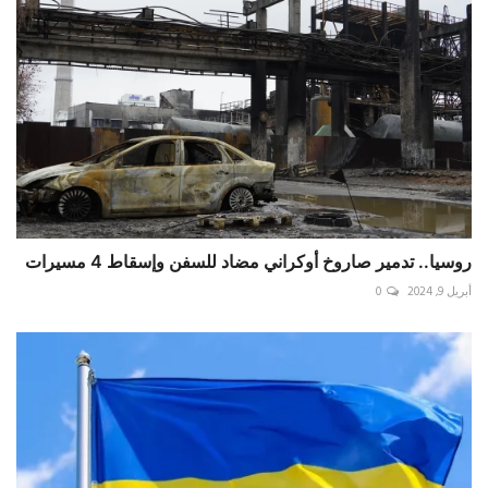
روسيا.. تدمير صاروخ أوكراني مضاد للسفن وإسقاط 4 مسيرات
أبريل 9, 2024
0