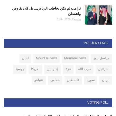
ترامب لم يكن يخاطب الرياض... بل كان يفاوض
واشنطن
يوليو 25, 2026
0
POPULAR TAGS
مراسل نيوز
Mourasel news
Mouraselnews
لبنان
اسرائيل
حزب الله
غزة
إسرائيل
امريكا
روسيا
ايران
سوريا
فلسطين
حماس
نتنياهو
VOTING POLL