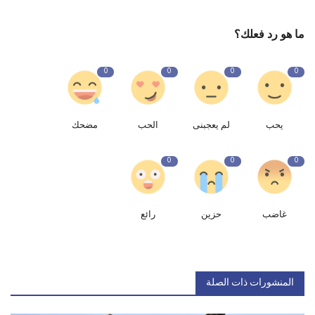
ما هو رد فعلك؟
0
0
0
0
يحب
لم يعجبنى
الحب
مضحك
0
0
0
غاضب
حزين
رائع
المنشورات ذات الصلة