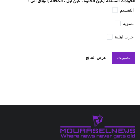
الحوادث المتنقلة (عين الحلوة ، عين ابل ، الكحالة ) تؤدي الى :
التقسيم
تسوية
حرب اهلية
تصويت
عرض النتائج