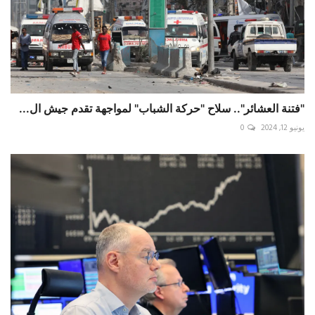
"فتنة العشائر".. سلاح "حركة الشباب" لمواجهة تقدم جيش ال...
يونيو 12, 2024
0