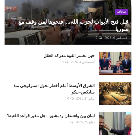
صحافة
قبل فتح الأبواب لحزب الله... افتحوها لمن وقف مع
سوريا
أغسطس 6, 2026
0
حين تخسر القوة معركة العقل
أغسطس 4, 2026
0
الشرق الأوسط أمام أخطر تحول استراتيجي منذ
سايكس–بيكو
يوليو 31, 2026
0
لبنان بين واشنطن ودمشق... هل تتغير قواعد اللعبة؟
يوليو 25, 2026
0