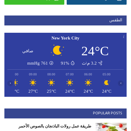
الطقس
New York City
24°C
صافي
3.2 م\ث
91%
761
mmHg
10:00
09:00
08:00
07:00
06:00
05:00
‹
›
C
29°C
27°C
25°C
24°C
24°C
24°C
POPULAR POSTS
طريقة عمل رولات الباذنجان بالصوص الأحمر