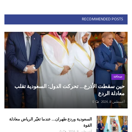
RECOMMENDED POSTS
صحافة
حين سقطت الأذرع... تحركت الدول: السعودية تقلب
معادلة الردع
أغسطس 8, 2026
0
السعودية وردع طهران... عندما تغيّر الرياض معادلة
القوة
أغسطس 8, 2026
0