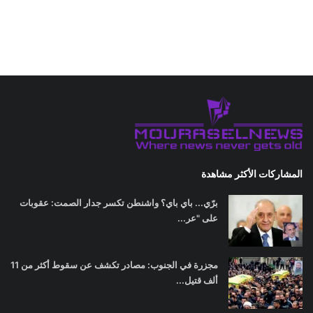
المشاركات الأكثر مشاهدة
برّي... باي باي؟ واشنطن تكسر جدار الصمت: عقوبات
على "عر...
مجزرة في الجنوب: مصادر تكشف عن سقوط أكثر من 11
ألف قتيل...