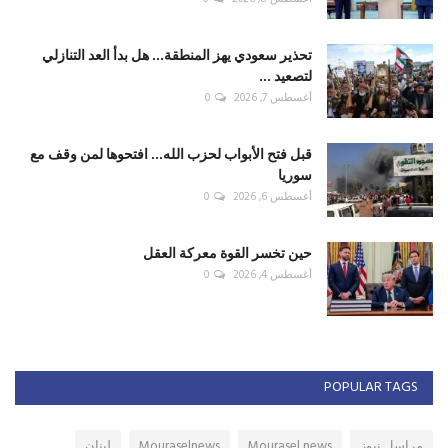
تحذير سعودي يهز المنطقة... هل بدأ العد التنازلي
لتصعيد ...
أغسطس 7, 2026
0
قبل فتح الأبواب لحزب الله... افتحوها لمن وقف مع
سوريا
أغسطس 6, 2026
0
حين تخسر القوة معركة العقل
أغسطس 4, 2026
0
POPULAR TAGS
مراسل نيوز
Mourasel news
Mouraselnews
لبنان