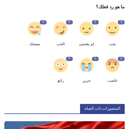
ما هو رد فعلك؟
0
0
0
0
يحب
لم يعجبنى
الحب
مضحك
0
0
0
غاضب
حزين
رائع
المنشورات ذات الصلة