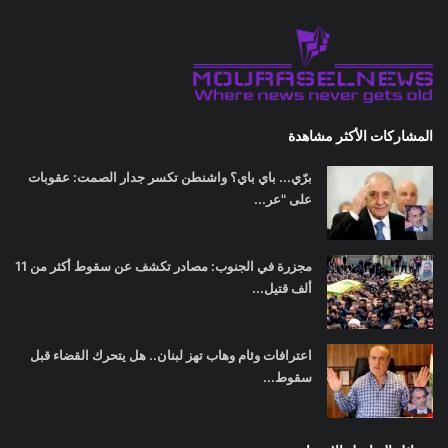
المشاركات الأكثر مشاهدة
برّي... باي باي؟ واشنطن تكسر جدار الصمت: عقوبات
على "عر...
مجزرة في الجنوب: مصادر تكشف عن سقوط أكثر من 11
ألف قتيل...
اعترافات وئام وهاب تهز لبنان.. هل يتحرك القضاء قبل
سقوط...