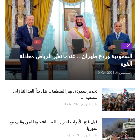
كتّابنا
السعودية وردع طهران... عندما تغيّر الرياض معادلة
القوة
أغسطس 8, 2026
0
تحذير سعودي يهز المنطقة... هل بدأ العد التنازلي
لتصعيد ...
أغسطس 7, 2026
0
قبل فتح الأبواب لحزب الله... افتحوها لمن وقف مع
سوريا
أغسطس 6, 2026
0