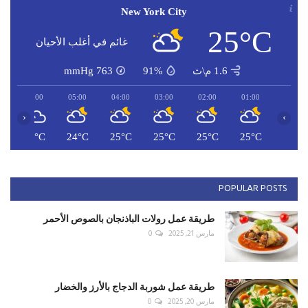
New York City
25°C
غائم في أغلب الأحيان
1.6 م\ث
91%
763
mmHg
06:00
05:00
04:00
03:00
02:00
01:00
‹
›
C
24°C
24°C
25°C
25°C
25°C
25°C
POPULAR POSTS
طريقة عمل رولات الباذنجان بالصوص الأحمر
مارس 21, 2025
0
طريقة عمل شوربة الدجاج بالأرز والخضار
مارس 20, 2025
0