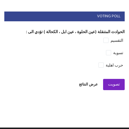
VOTING POLL
الحوادث المتنقلة (عين الحلوة ، عين ابل ، الكحالة ) تؤدي الى :
التقسيم
تسوية
حرب اهلية
تصويت
عرض النتائج