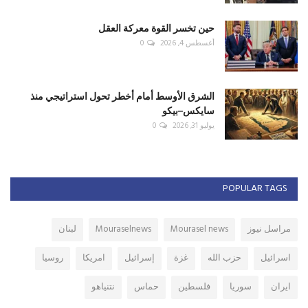
حين تخسر القوة معركة العقل
أغسطس 4, 2026
0
الشرق الأوسط أمام أخطر تحول استراتيجي منذ
سايكس–بيكو
يوليو 31, 2026
0
POPULAR TAGS
مراسل نيوز
Mourasel news
Mouraselnews
لبنان
اسرائيل
حزب الله
غزة
إسرائيل
امريكا
روسيا
ايران
سوريا
فلسطين
حماس
نتنياهو