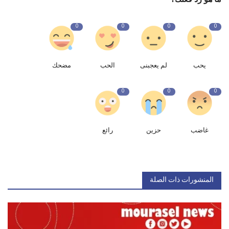
0
0
0
0
يحب
لم يعجبنى
الحب
مضحك
0
0
0
غاضب
حزين
رائع
المنشورات ذات الصلة