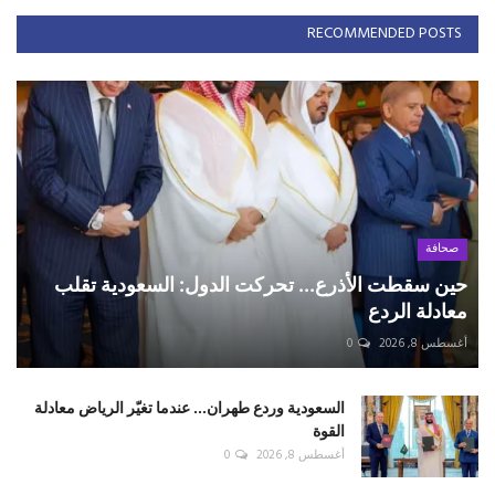
RECOMMENDED POSTS
صحافة
حين سقطت الأذرع... تحركت الدول: السعودية تقلب
معادلة الردع
أغسطس 8, 2026
0
السعودية وردع طهران... عندما تغيّر الرياض معادلة
القوة
أغسطس 8, 2026
0