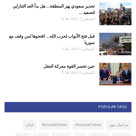
تحذير سعودي يهز المنطقة... هل بدأ العد التنازلي
لتصعيد ...
أغسطس 7, 2026
0
قبل فتح الأبواب لحزب الله... افتحوها لمن وقف مع
سوريا
أغسطس 6, 2026
0
حين تخسر القوة معركة العقل
أغسطس 4, 2026
0
POPULAR TAGS
مراسل نيوز
Mourasel news
Mouraselnews
لبنان