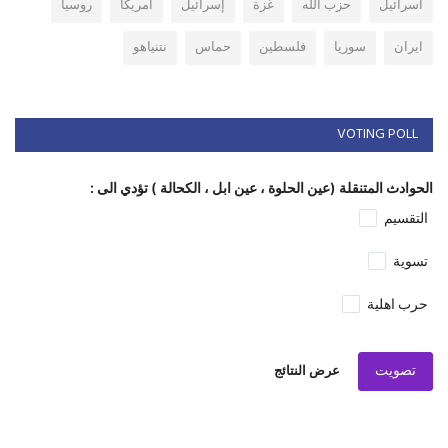
اسرائيل
حزب الله
غزة
إسرائيل
امريكا
روسيا
ايران
سوريا
فلسطين
حماس
نتنياهو
VOTING POLL
الحوادث المتنقلة (عين الحلوة ، عين ابل ، الكحالة ) تؤدي الى :
التقسيم
تسوية
حرب اهلية
تصويت
عرض النتائج