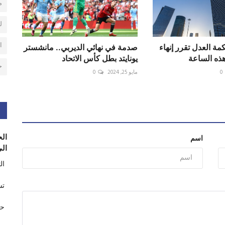
م
ل
ا
مة العدل تقرر إنهاء
صدمة في نهائي الديربي.. مانشستر
ذه الساعة
يونايتد بطل كأس الاتحاد
ح
0
مايو 25, 2024
0
الح
اسم
الى
ال
تس
حر