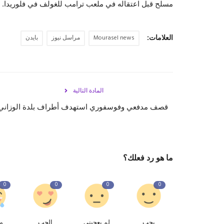
مسلح قبل اعتقاله في ملعب ترامب للغولف في فلوريدا.
العلامات:
Mourasel news
مراسل نيوز
بايدن
المادة التالية
قصف مدفعي وفوسفوري استهدف أطراف بلدة الوزاني
ما هو رد فعلك؟
0
0
0
0
يحب
لم يعجبنى
الحب
م