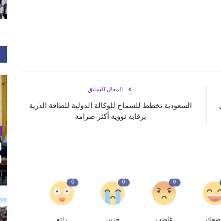
المقال السابق
السعودية‭‬ تخطط للسماح للوكالة الدولية للطاقة الذرية
برقابة نووية أكثر صرامة
ا
ا
أغ
0
0
0
ضحك
غاضب
حزين
رائع