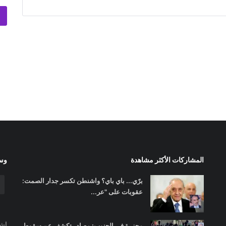
المشاركات الأكثر مشاهدة
وسا
برّي... باي باي؟ واشنطن تكسر جدار الصمت:
عقوبات على "عر...
اشت
مجزرة في الجنوب: مصادر تكشف عن سقوط