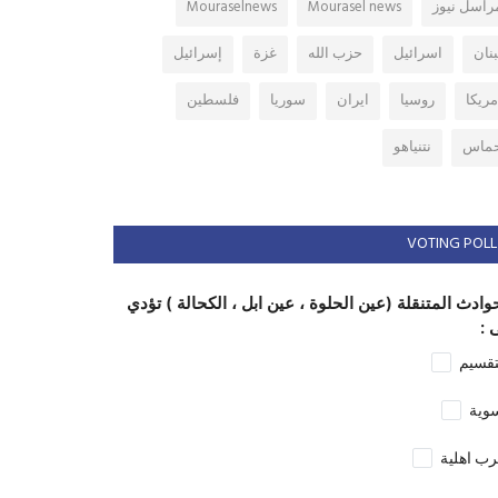
راسل نيوز
Mourasel news
Mouraselnews
بنان
اسرائيل
حزب الله
غزة
إسرائيل
مريكا
روسيا
ايران
سوريا
فلسطين
ماس
نتنياهو
VOTING POLL
وادث المتنقلة (عين الحلوة ، عين ابل ، الكحالة ) تؤدي
 :
تقسيم
وية
ب اهلية