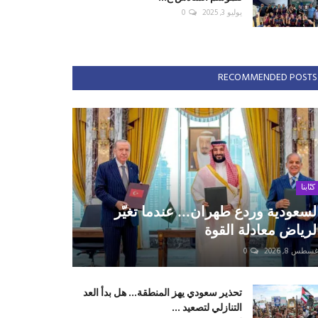
يوليو 3, 2025
0
RECOMMENDED POSTS
كتّابنا
لسعودية وردع طهران... عندما تغيّر
لرياض معادلة القوة
سطس 8, 2026
0
تحذير سعودي يهز المنطقة... هل بدأ العد
التنازلي لتصعيد ...