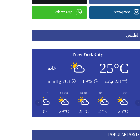
WhatsApp
Instagram
الطقس
New York City
25°C
غائم
2.8 م\ث
89%
763
mmHg
14:00
13:00
12:00
11:00
10:00
09:00
08:00
‹
›
32°C
31°C
30°C
29°C
28°C
27°C
25°C
POPULAR POSTS