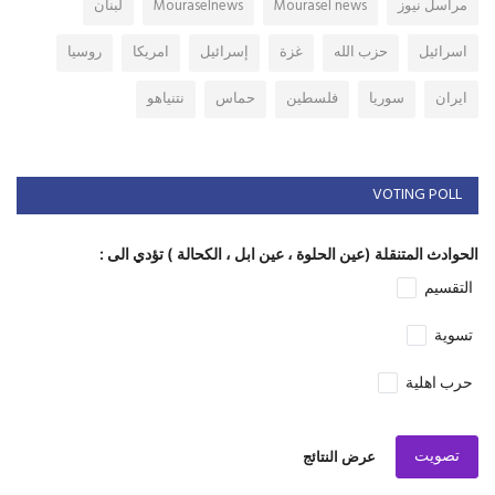
مراسل نيوز
Mourasel news
Mouraselnews
لبنان
اسرائيل
حزب الله
غزة
إسرائيل
امريكا
روسيا
ايران
سوريا
فلسطين
حماس
نتنياهو
VOTING POLL
الحوادث المتنقلة (عين الحلوة ، عين ابل ، الكحالة ) تؤدي الى :
التقسيم
تسوية
حرب اهلية
تصويت
عرض النتائج