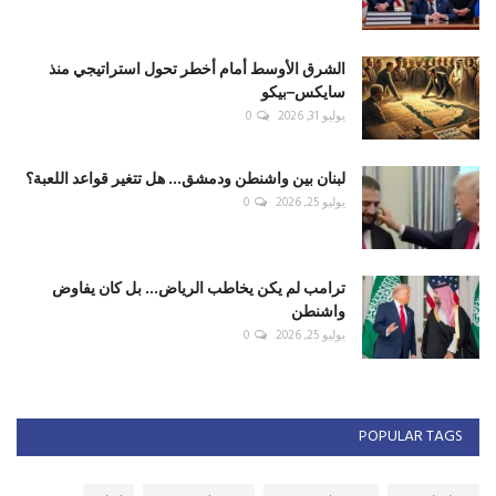
الشرق الأوسط أمام أخطر تحول استراتيجي منذ
سايكس–بيكو
يوليو 31, 2026
0
لبنان بين واشنطن ودمشق... هل تتغير قواعد اللعبة؟
يوليو 25, 2026
0
ترامب لم يكن يخاطب الرياض... بل كان يفاوض
واشنطن
يوليو 25, 2026
0
POPULAR TAGS