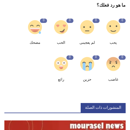
ما هو رد فعلك؟
0
0
0
0
يحب
لم يعجبنى
الحب
مضحك
0
0
0
غاضب
حزين
رائع
المنشورات ذات الصلة