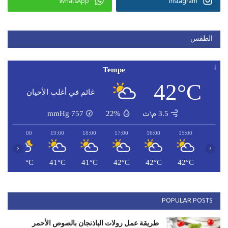
WhatsApp
Instagram
الطقس
Tempe
42°C
غائم في أغلب الأحيان
3.5 م\ث
22%
757
mmHg
20:00
19:00
18:00
17:00
16:00
15:00
‹
›
C
41°C
41°C
41°C
42°C
42°C
42°C
POPULAR POSTS
طريقة عمل رولات الباذنجان بالصوص الأحمر