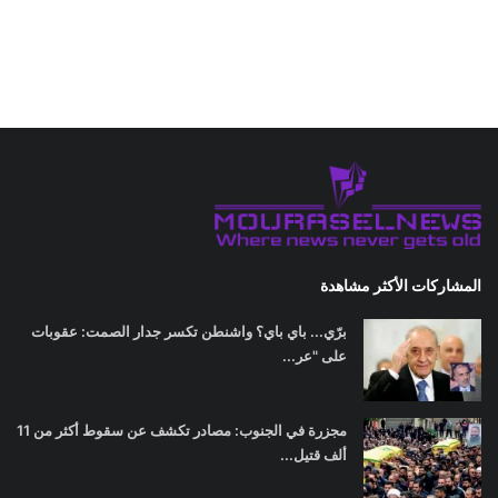
المشاركات الأكثر مشاهدة
برّي... باي باي؟ واشنطن تكسر جدار الصمت: عقوبات
على "عر...
مجزرة في الجنوب: مصادر تكشف عن سقوط أكثر من 11
ألف قتيل...