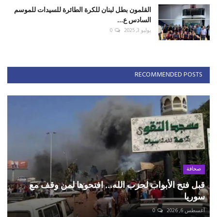
القلمون بطل لبنان للكرة الطائرة للسيدات للموسم
السادس ع...
يوليو 3, 2025
0
RECOMMENDED POSTS
صحافة
قبل فتح الأبواب لحزب الله... افتحوها لمن وقف مع
سوريا
أغسطس 6, 2026
0