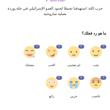
المادة التالية
حزب الله: استهدفنا تجمعًا لجنود العدو الإسرائيلي في ‎خلة_وردة
بصلية صاروخية
ما هو رد فعلك؟
0
0
0
0
يحب
لم يعجبنى
الحب
مضحك
0
0
0
غاضب
حزين
رائع