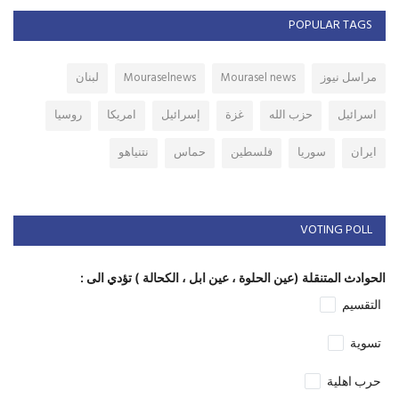
POPULAR TAGS
مراسل نيوز
Mourasel news
Mouraselnews
لبنان
اسرائيل
حزب الله
غزة
إسرائيل
امريكا
روسيا
ايران
سوريا
فلسطين
حماس
نتنياهو
VOTING POLL
الحوادث المتنقلة (عين الحلوة ، عين ابل ، الكحالة ) تؤدي الى :
التقسيم
تسوية
حرب اهلية