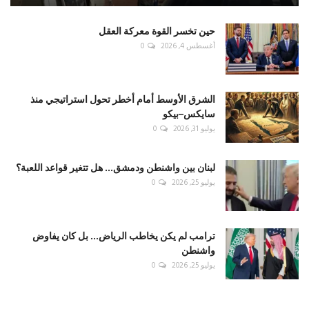
حين تخسر القوة معركة العقل
أغسطس 4, 2026
0
الشرق الأوسط أمام أخطر تحول استراتيجي منذ
سايكس–بيكو
يوليو 31, 2026
0
لبنان بين واشنطن ودمشق... هل تتغير قواعد اللعبة؟
يوليو 25, 2026
0
ترامب لم يكن يخاطب الرياض... بل كان يفاوض
واشنطن
يوليو 25, 2026
0