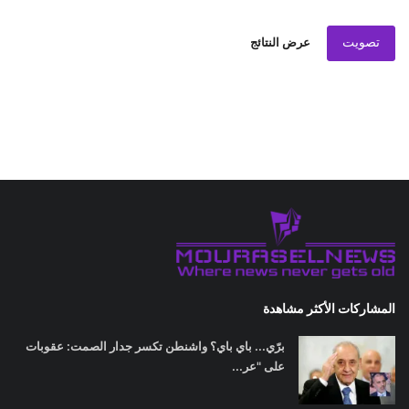
تصويت
عرض النتائج
المشاركات الأكثر مشاهدة
برّي... باي باي؟ واشنطن تكسر جدار الصمت: عقوبات
على "عر...