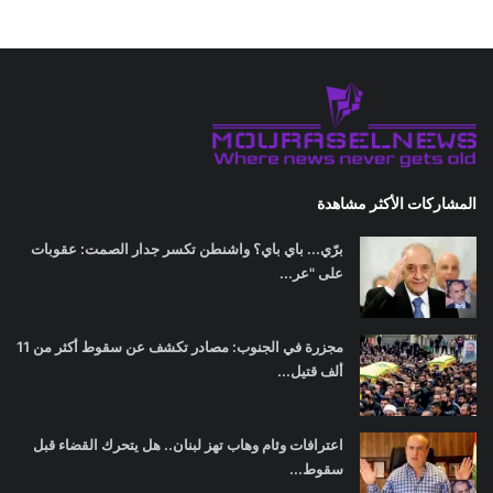
المشاركات الأكثر مشاهدة
برّي... باي باي؟ واشنطن تكسر جدار الصمت: عقوبات
على "عر...
مجزرة في الجنوب: مصادر تكشف عن سقوط أكثر من 11
ألف قتيل...
اعترافات وئام وهاب تهز لبنان.. هل يتحرك القضاء قبل
سقوط...