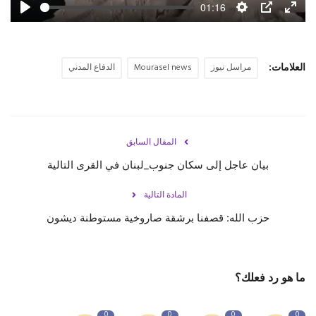
01:16
Play
Settings
PIP
Enter
fulls
العلامات:
مراسل نيوز
Mourasel news
الدفاع المدني
المقال السابق
بيان عاجل إلى سكان ⁧‫جنوب_لبنان‬⁩ في القرى التالية
المادة التالية
حزب الله: قصفنا برشقة صاروخية مستوطنة ديشون
ما هو رد فعلك؟
0
0
0
0