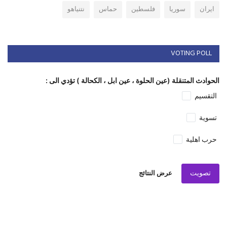
ايران
سوريا
فلسطين
حماس
نتنياهو
VOTING POLL
الحوادث المتنقلة (عين الحلوة ، عين ابل ، الكحالة ) تؤدي الى :
التقسيم
تسوية
حرب اهلية
تصويت
عرض النتائج