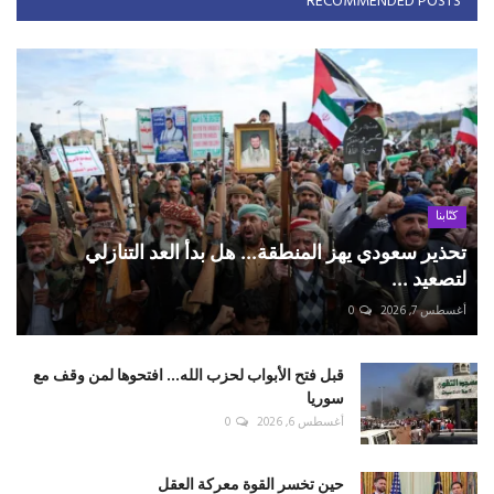
RECOMMENDED POSTS
كتّابنا
تحذير سعودي يهز المنطقة... هل بدأ العد التنازلي
لتصعيد ...
أغسطس 7, 2026
0
قبل فتح الأبواب لحزب الله... افتحوها لمن وقف مع
سوريا
أغسطس 6, 2026
0
حين تخسر القوة معركة العقل