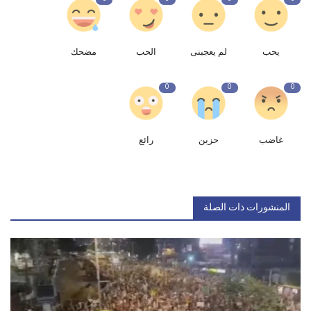
يحب
لم يعجبنى
الحب
مضحك
0
0
0
غاضب
حزين
رائع
المنشورات ذات الصلة