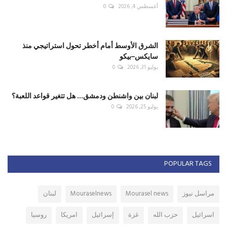
أغسطس 4, 2026
0
الشرق الأوسط أمام أخطر تحول استراتيجي منذ
سايكس–بيكو
يوليو 31, 2026
0
لبنان بين واشنطن ودمشق... هل تتغير قواعد اللعبة؟
يوليو 25, 2026
0
POPULAR TAGS
مراسل نيوز
Mourasel news
Mouraselnews
لبنان
اسرائيل
حزب الله
غزة
إسرائيل
امريكا
روسيا