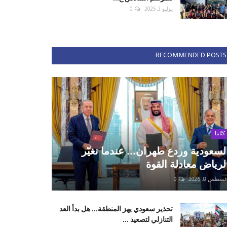
يوليو 3, 2025
0
RECOMMENDED POSTS
كتّابنا
لسعودية وردع طهران... عندما تغيّر
لرياض معادلة القوة
سطس 8, 2026
0
تحذير سعودي يهز المنطقة... هل بدأ العد
التنازلي لتصعيد ...