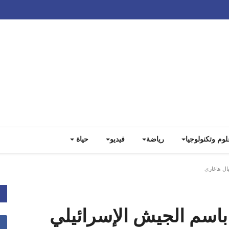
Track all markets on TradingView
لوم وتكنولوجيا
رياضة
فيديو
حياة
ال هاغاري
اسم الجيش الإسرائيلي