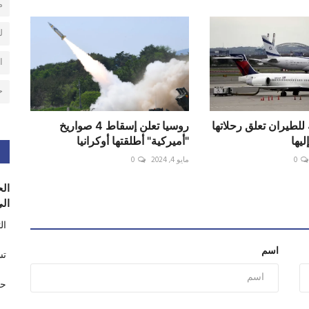
م
ل
ا
ح
للطيران تعلق رحلاتها
روسيا تعلن إسقاط 4 صواريخ
يها
"أميركية" أطلقتها أوكرانيا
0
مايو 4, 2024
0
الح
الى
ال
اسم
تس
حر