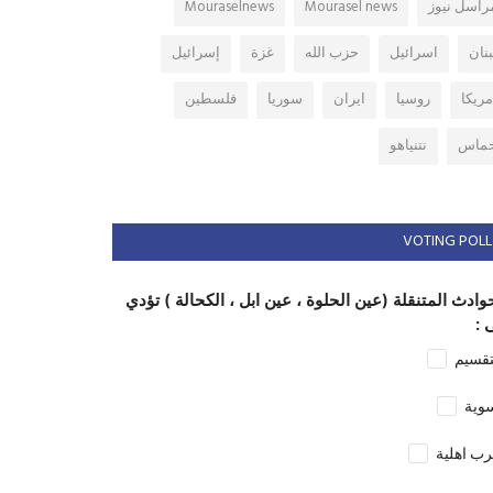
راسل نيوز
Mourasel news
Mouraselnews
بنان
اسرائيل
حزب الله
غزة
إسرائيل
مريكا
روسيا
ايران
سوريا
فلسطين
ماس
نتنياهو
VOTING POLL
وادث المتنقلة (عين الحلوة ، عين ابل ، الكحالة ) تؤدي
 :
تقسيم
وية
ب اهلية