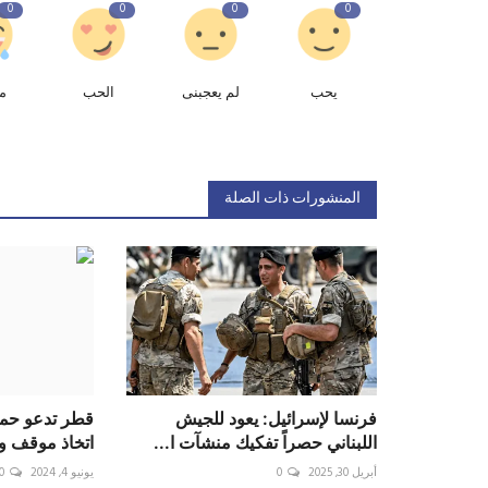
0
0
0
0
يحب
لم يعجبنى
الحب
م
المنشورات ذات الصلة
فرنسا لإسرائيل: يعود للجيش
قطر تدعو حما
اللبناني حصراً تفكيك منشآت ا...
اتخاذ موقف وا
أبريل 30, 2025
0
يونيو 4, 2024
0