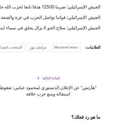
الجيش الإسرائيلي: ضربنا 12500 هدفا تابعا لحزب الله خلال الحرب بينها 360 في الضاحية الجنوبية
الجيش الإسرائيلي: قواتنا تواصل الحرب في غزة والضفة و
الجيش الإسرائيلي: سلاح الجو لا يزال يحلق في سماء ‎لبنان ويجمع معلومات ومستعد للعمل وفق المتطلبات
العلامات:
Mourasel news
مراسل نيوز
المتحدث باسم ا
المادة التالية
"هآرتس" عن الإعلان الدستوري لمحمود عباس: ضغوط
استقالة ومنع حرب خلافة
ما هو رد فعلك؟