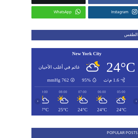
WhatsApp
Instagram
الطقس
New York City
24°C
غائم في أغلب الأحيان
1.6 م\ث
95%
762
mmHg
11:00
10:00
09:00
08:00
07:00
06:00
05:00
‹
›
29°C
28°C
27°C
25°C
24°C
24°C
24°C
POPULAR POSTS