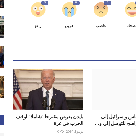
0
0
0
ضحك
غاضب
حزين
رائع
س وإسرائيل إلى
بايدن يعرض مقترحا "شاملا" لوقف
ضح للتوصل إلى و...
الحرب في غزة
يونيو 1, 2024
0