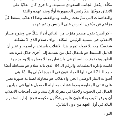
مكلّف يكفل الجانب السعودي تسميته. وما جرى كان انقلابًا على
الاتفاق موجّهًا ضدّ رئيس الجمهورية أولًا وضد عهده والثقة
والتفاهمات التي تتمّ تحت رعايته وبموافقته. وهذا الانقلاب يسقط كلّ
مزاعم مَن يدّعون الحرص على الرئيس ودعم عهده.
- كواليس: يقول مصدر مقرّب من الثنائي أن لا شكّ في وضوح مسار
الانقلاب في تسمية الرئيس المكلف نواف سلام الذي لا مشكلة
شخصيّة معه إلا قبوله تمرير هذا الانقلاب باستخدام اسمه. واعتبر أن
الدليل البسيط هو بانتقال كتل من تسمية إلى أخرى خلال فترة بعد
الظهر وهو توقيت الصباح في واشنطن بما لا يفسّره إلا وجود جهة
قامت بإدارة التعليمات والرقم الـ 84 الذي ناله سلام هو ببساطة أيضًا
جمع الـ 71 التي نالها العماد عون في الدورة الأولى والـ 13 هي
أصوات التيار الوطني الحر. والانقلاب هو محاولة لصناعة صورة نصر
على ثنائي المقاومة بعدما فشلت محاولة الحصول عليها في ميادين
القتال في الجنوب ولاحقًا في معركة الرئاسة. وعلى أصحاب الانقلاب
أن يعرفوا كيف يحافظون عليه ويشكّلون حكومة تنجح بإدارة استقرار
البلاد في أول العهد من دون الثنائيّ.
اللواء