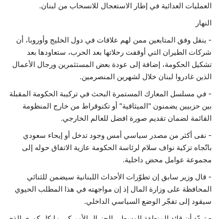
العمليات العدائية في إطار الاستعجال للانسحاب من لبنان.
النهار
- ينقل وفق المتابعين ممن لهم علاقات في دول الخليج وأوروبا، أن
شركات الطيران التي أوقفت رحلاتها بعد الحرب، ستعاودها بعد
تشكيل الحكومة، إضافة إلى عودة بعض المستثمرين ورجال الأعمال
الذين غادروا لبنان خلال لشهرين المنصرمين.
- في مسلسل المعارك المستمرة البحث في تركيبة الحكومة المقبلة
بين حزبيين يضمنون "الميثاقية" أو تكنوقراط من خارج المنظومة
القائمة لضمان تقديم صورة افضل للعالم الخارجي.
- نفى أكثر من مصدر سياسي أمس وجود تدخل أو إيحاء سعودي
باتّجاه تزكية نواف سلام لرئاسة الحكومة عازية الاتفاق حوله إلى
مجموعة عوامل محض داخلية.
- قال وزير سابق إن تطوّرات الأحداث اللبنانية سيضمن للثنائي
المحافظة على وزارة المال إذ إن مواجهته في هذا المطلب الحيوي
سيقود إلى تفجّر الوضع السياسي الداخلي.
- تردّد أن قائد المنطقة الوسطى الجنرال الأميركي مايكل كوري الذي