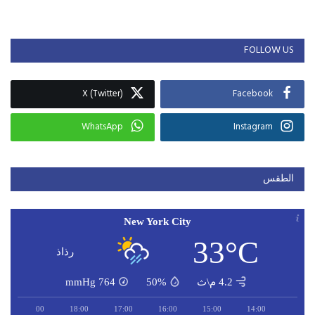
FOLLOW US
X (Twitter)
Facebook
WhatsApp
Instagram
الطقس
New York City
33°C
رذاذ
4.2 م\ث
50%
764
mmHg
19:00
18:00
17:00
16:00
15:00
14:00