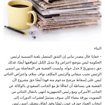
حياة
البناء
- خفايا: قال مصدر نيابي إن الشق المتصل بلعبة التسمية لرئيس
الحكومة ليس موضع اعتراض ولا تبديل الكتل لمواقفها أيضًا، فذلك
حق دستوريّ لا جدل حوله. وليست القضية هي المفاضلة بين اسمي
الرئيس نجيب ميقاتي والرئيس المكلف نواف سلام، واعتراض الثنائي
ليس على إسقاط مرشح مدعوم منه فهذا أيضًا حق مشروع لأن
القضية هي ببساطة أن اتفاقًا تمّ مع الجانب السعودي بالوكالة عن
الجانب الأميركي ومع رئيس الجمهورية انتهى بانتقال الثنائي من
التصويت بورقة بيضاء كان سوف يستمرّ لعشرات الدورات إلى
انتخاب العماد جوزف عون رئيسًا وفق اتفاق يتضمّن اسم رئيس