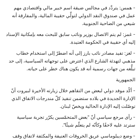
- همس: يتردَّد في مجالس ضيقة اسم خبير مالي واقتصادي مهم
عمل في صندوق النقد الدولي لتولِّي حقيبة المالية، والمفارقة أنه
شيعي من الضاحية الجنوبية.
- غمز: لم يتم الاتصال بوزير ونائب سابق للبحث معه بإمكانية الإسناد
إليه أي حقيبة في الحكومة العتيدة.
- لغز: تفيد مصادر نائب بارز إلى أنه اضطرّ إلى استخدام خطاب
مذهبي لتهدئة الشارع الذي اعترض على توجهاته السياسية، إلى حد
تبلُّغه من جهات رسمية أنه قد يكون هناك خطر على حياته.
الجمهورية
- أكّد موفد دولي لبعض من التقاهم خلال زيارته الأخيرة لبيروت أنّ
الإدارة الجديدة في بلاده ستضمن تنفيذ كلّ مندرجات الاتفاق الذي
توصّلت إليه الإدارة الحالية ويخصّ لبنان.
- رأى مرجع سياسي أنّ "بعض المتحمّسين يكرّر تجربة سياسية
سترتد عليه لاحقًا وكأنّه لم يتعلّم شيئًا".
- وضع ديبلوماسي عريق الخروقات العنيفة والمكثفة لاتفاق وقف