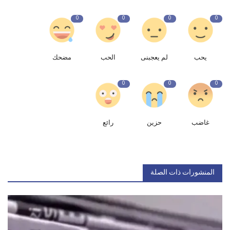
0
0
0
0
يحب
لم يعجبنى
الحب
مضحك
0
0
0
غاضب
حزين
رائع
المنشورات ذات الصلة