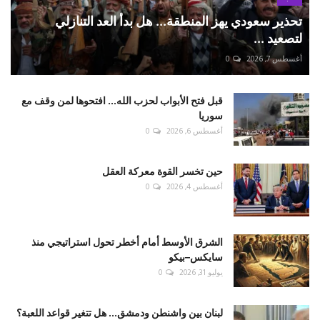
تحذير سعودي يهز المنطقة... هل بدأ العد التنازلي
لتصعيد ...
أغسطس 7, 2026
0
قبل فتح الأبواب لحزب الله... افتحوها لمن وقف مع
سوريا
أغسطس 6, 2026
0
حين تخسر القوة معركة العقل
أغسطس 4, 2026
0
الشرق الأوسط أمام أخطر تحول استراتيجي منذ
سايكس–بيكو
يوليو 31, 2026
0
لبنان بين واشنطن ودمشق... هل تتغير قواعد اللعبة؟