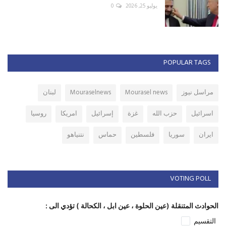
يوليو 25, 2026
0
POPULAR TAGS
مراسل نيوز
Mourasel news
Mouraselnews
لبنان
اسرائيل
حزب الله
غزة
إسرائيل
امريكا
روسيا
ايران
سوريا
فلسطين
حماس
نتنياهو
VOTING POLL
الحوادث المتنقلة (عين الحلوة ، عين ابل ، الكحالة ) تؤدي الى :
التقسيم