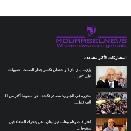
المشاركات الأكثر مشاهدة
برّي... باي باي؟ واشنطن تكسر جدار الصمت: عقوبات
على "عر...
مجزرة في الجنوب: مصادر تكشف عن سقوط أكثر من 11
ألف قتيل...
اعترافات وئام وهاب تهز لبنان.. هل يتحرك القضاء قبل
سقوط...