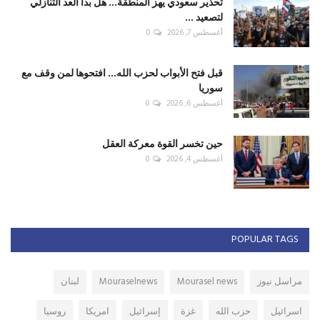
تحذير سعودي يهز المنطقة... هل بدأ العد التنازلي
لتصعيد ...
أغسطس 7, 2026
0
قبل فتح الأبواب لحزب الله... افتحوها لمن وقف مع
سوريا
أغسطس 6, 2026
0
حين تخسر القوة معركة العقل
أغسطس 4, 2026
0
POPULAR TAGS
مراسل نيوز
Mourasel news
Mouraselnews
لبنان
اسرائيل
حزب الله
غزة
إسرائيل
امريكا
روسيا