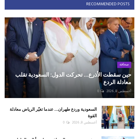
RECOMMENDED POSTS
صحافة
حين سقطت الأذرع... تحركت الدول: السعودية تقلب
معادلة الردع
أغسطس 8, 2026
0
السعودية وردع طهران... عندما تغيّر الرياض معادلة
القوة
أغسطس 8, 2026
0