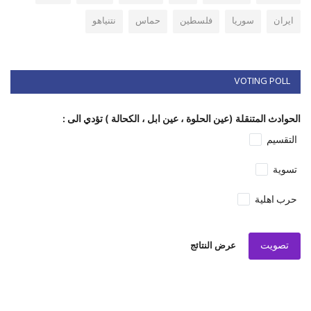
ايران
سوريا
فلسطين
حماس
نتنياهو
VOTING POLL
الحوادث المتنقلة (عين الحلوة ، عين ابل ، الكحالة ) تؤدي الى :
التقسيم
تسوية
حرب اهلية
تصويت
عرض النتائج