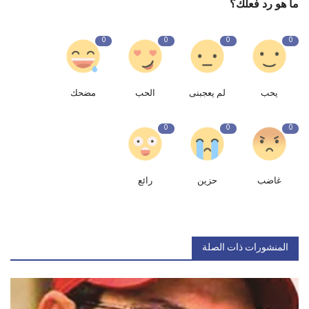
ما هو رد فعلك؟
0
0
0
0
يحب
لم يعجبنى
الحب
مضحك
0
0
0
غاضب
حزين
رائع
المنشورات ذات الصلة