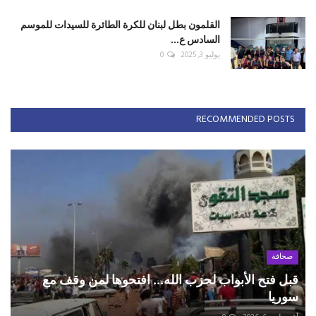
القلمون بطل لبنان للكرة الطائرة للسيدات للموسم
السادس ع...
يوليو 3, 2025
0
RECOMMENDED POSTS
صحافة
قبل فتح الأبواب لحزب الله... افتحوها لمن وقف مع
سوريا