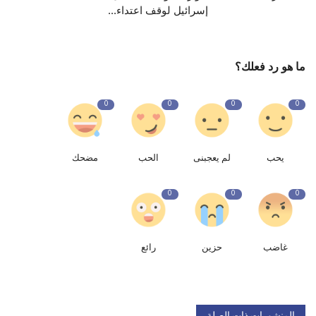
إسرائيل لوقف اعتداء...
ما هو رد فعلك؟
0
0
0
0
يحب
لم يعجبنى
الحب
مضحك
0
0
0
غاضب
حزين
رائع