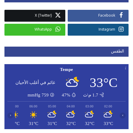
X (Twitter)
Facebook
WhatsApp
Instagram
الطقس
Tempe
33°C
غائم في أغلب الأحيان
1.7 م\ث
47%
759
mmHg
07:00
06:00
05:00
04:00
03:00
02:00
‹
›
C
31°C
31°C
31°C
32°C
32°C
33°C