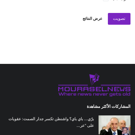
تصويت
عرض النتائج
المشاركات الأكثر مشاهدة
برّي... باي باي؟ واشنطن تكسر جدار الصمت: عقوبات
على "عر...