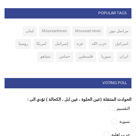
POPULAR TAGS
مراسل نيوز
Mourasel news
Mouraselnews
لبنان
اسرائيل
حزب الله
غزة
إسرائيل
امريكا
روسيا
ايران
سوريا
فلسطين
حماس
نتنياهو
VOTING POLL
الحوادث المتنقلة (عين الحلوة ، عين ابل ، الكحالة ) تؤدي الى :
التقسيم
تسوية
حرب اهلية