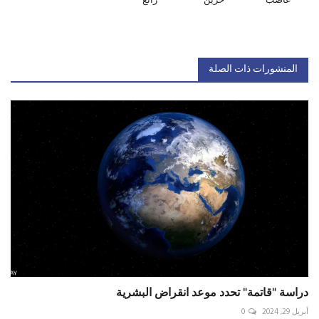
غاضب
حزين
رائع
المنشورات ذات الصلة
دراسة "قاتمة" تحدد موعد انقراض البشرية
أبريل 29, 2024
0