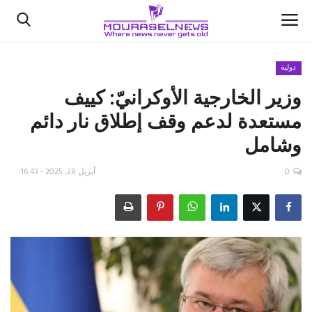
دولية
وزير الخارجية الأوكرانيّ: كييف
الأخبار
مستعدة لدعم وقف إطلاق نار دائم
كتّابنا
وشامل
السعودية
0
أبريل 28, 2025 - 16:43
اقتصاد
علوم وتكنولوجيا
رياضة
فيديو