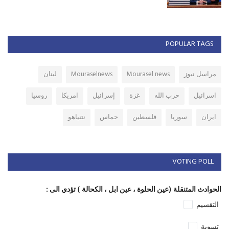
POPULAR TAGS
مراسل نيوز
Mourasel news
Mouraselnews
لبنان
اسرائيل
حزب الله
غزة
إسرائيل
امريكا
روسيا
ايران
سوريا
فلسطين
حماس
نتنياهو
VOTING POLL
الحوادث المتنقلة (عين الحلوة ، عين ابل ، الكحالة ) تؤدي الى :
التقسيم
تسوية