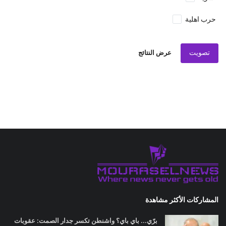
حرب اهلية
تصويت
عرض النتائج
المشاركات الأكثر مشاهدة
برّي... باي باي؟ واشنطن تكسر جدار الصمت: عقوبات