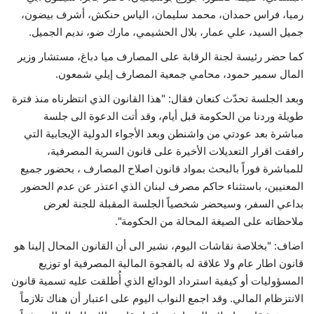
رميا، فراس حمدان، محمد سليمان، الياس حنكش، أشرف بيضون،
جميل السيد، علي عمار، بلال الحشيمي، مارك ضو، نديم الجميل.
كما حضر رئيسة لجنة الرقابة على المصارف ميا دباغ، مستشار وزير
المال سمير حمود، محامي جمعية المصارف إيلي شمعون.
وبعد الجلسة تحدّث كنعان فقال: "هذا القانون الذي انتظرناه منذ فترة
طويلة وردنا من الحكومة قبل أيام، وقد أتت الدعوة الى جلسة
مباشرة بعد عودتي من واشنطن وبعد الأجواء الدولية الإيجابية التي
رافقت اقرار التعديلات الأخيرة على قانون السرية المصرفية،
للمباشرة فوراً بالبحث بمواد قانون اصلاح المصارف ، بحضور جميع
المعنيين، باستثناء حاكم مصرف لبنان الذي اعتذر عن عدم الحضور
بداعي السفر، وسيحضر شخصياً الجلسة المقبلة للجنة لعرض
ملاحظاته على الصيغة المحالة من الحكومة".
اضاف: "بخلاصة نقاشات اليوم، نشير الى أن القانون المحال إلينا هو
قانون اطار عام ولا علاقة له بالفجوة المالية المصرفية او توزيع
المسؤوليات أو كيفية استرداد الودائع الذي أُطلقت عليه تسمية قانون
الانتزظام المالي. وقد اجمع النواب اليوم على اعتبار أن هناك تلازماً