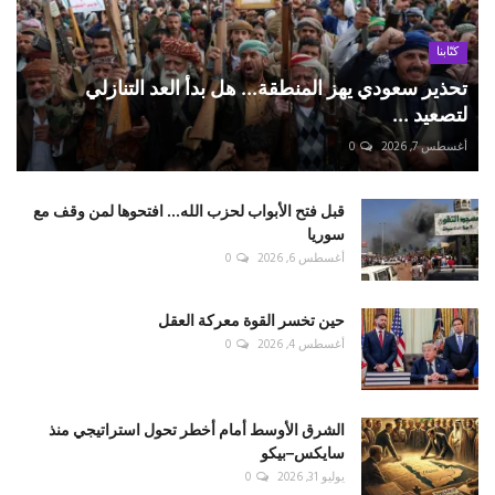
كتّابنا
تحذير سعودي يهز المنطقة... هل بدأ العد التنازلي
لتصعيد ...
أغسطس 7, 2026
0
قبل فتح الأبواب لحزب الله... افتحوها لمن وقف مع
سوريا
أغسطس 6, 2026
0
حين تخسر القوة معركة العقل
أغسطس 4, 2026
0
الشرق الأوسط أمام أخطر تحول استراتيجي منذ
سايكس–بيكو
يوليو 31, 2026
0