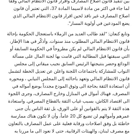
بين تنفيذ قانون اصلاح المصارف واقرار قانون الانتظام المالي وفقاً
لما جاء في اكثر من مادة لاسيما المادة 37، التي تعتبر أن قانون
اصلاح المصارف غير نافذ لحين اقرار قانون الانتظام المالي الذي
يضع المودعين في أولوية المسار".
وتابع كنعان: "لقد طالب العديد من الزملاء باستعجال الحكومة بإحالة
قانون الانتظام المالي المطلوب منذ سنوات. وأذكّر في هذا الإطار،
بأن قانون الانتظام المالي لم يكن مطروحاً في الحكومة السابقة أو
التي سبقتها قبل المطالبة التي قامت بها لجنة المال على مسألة
الودائع وحضر بنتيجتها الرئيس السابق نجيب ميقاتي إلى مجلس
النواب للمشاركة باجتماعات اللجنة واعلن عن تعديل الخطة لتشمل
قانون الانتظام المالي وتعهد باحالته إلى المجلس النيابي ، ومحوره
أن استعادة الثقة بحاجة الى وثوق المودع مجدداً بوضع أمواله في
المصرف. فهناك أموال في المنازل وخارج المصارف، وجرى اللجوء
الى اقتصاد الكاش، بسبب غياب الثقة بالقطاع المصرفي. واستعادة
هذه الثقة لا يتم بالقوانين أو على الورق، بل ثقة الناس بأن جنى
عمرهم وأموالهم لن تضيع كل 20 عاماً، وأن لا تكون هناك ممارسة
خاطئة بل وفق اصلاحات ورقابة فعلية على عمل المصارف بالتعاون
مع مصرف لبنان، والهيئات الرقابية، حتى لا نعود الى ما مررنا به