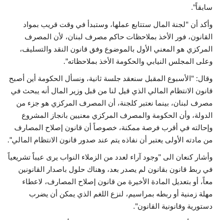
سابقاً".
وأكد أن "لجنة المال ستتابع عملها، وستبدأ في وقت قريب بمواد
القانون، فور الأخذ بملاحظات حاكم مصرف لبنان، لأن المصرف
المركزي هو المعني الأول بالموضوع وفق قانون النقد والتسليف،
وعلى المجلس النيابي والحكومة الأخذ بملاحظاته".
وقال: "الأسبوع المقبل سنعقد جلسة ثانية، ونسأل الحكومة أين أصبح
قانون الانتظام المالي الذي قيل لنا من قبل وزير المال أنه يبحث في
مصرف لبنان، بينما نعتبر كلجنة، أن المصرف المركزي هو جزء من
الدولة، وأن الحكومة والمصرف المركزي معنيين بانجاز المشروع
وإحالته في أقرب فرصة ممكنة، خصوصاً أن قانون إصلاح المصارف
من مادته الأولى يعتبر أن نفاذه يتم عند صدور قانون الانتظام المالي".
وأشار كنعان الى "وجود آراء لعدد من الزملاء النواب يرى عيباً تشريعياً
في ربط قانون بقانون لم يصدر بعد، وهناك حلول باصدار القانونين
معاً، أو بتعديل المادة الأخيرة من قانون إصلاح المصارف، لاعطاء
مهلة زمنية أو ربطه بمراسيم، لنزع اللغم الذي يمكن أن يضرب
دستورية وقانونية القانون".