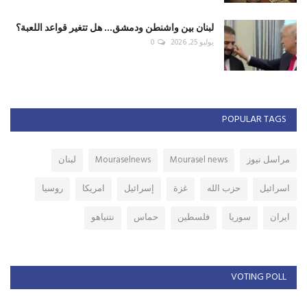
لبنان بين واشنطن ودمشق... هل تتغير قواعد اللعبة؟
يوليو 25, 2026
0
POPULAR TAGS
مراسل نيوز
Mourasel news
Mouraselnews
لبنان
اسرائيل
حزب الله
غزة
إسرائيل
امريكا
روسيا
ايران
سوريا
فلسطين
حماس
نتنياهو
VOTING POLL