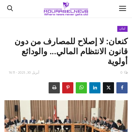
لبنان
كنعان: لا إصلاح للمصارف من دون
الأخبار
قانون الانتظام المالي... والودائع
كتّابنا
أولوية
السعودية
0
أبريل 30, 2025 - 16:11
اقتصاد
علوم وتكنولوجيا
رياضة
فيديو