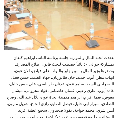
حياة
عقدت لجنة المال والموازنة جلسة برئاسة النائب ابراهيم كنعان
بمشاركة حوالى ٥٠ نائباً خصصت لبحث قانون إصلاح المصارف
وحضرها وزير المال ياسين جابر والنواب علي فياض، الان عون،
ايهاب مطر، أيوب حميد، جان طالوزيان، جهاد الصمد، حسن فضل
الله، راجي السعد، سليم عون، عدنان طرابلسي، علي حسن خليل،
غادة أيوب، غازي زعيتر، غسان حاصباني، فؤاد مخزومي، ميشال
معوض، نعمة افرام، ابراهيم منمينة، نجاة عون، بلال عبد الله، وضاح
الصادق، سيزار أبي خليل، فيصل الصايغ، رازي الحاج، شربل مارون،
أمين شري، محمد خواجة، نقولا صحناوي، سجيع عطية، فريد
البستاني، حليمة قعقور، جورج بوشيكيان، ناصر جابر، سيمون أبي