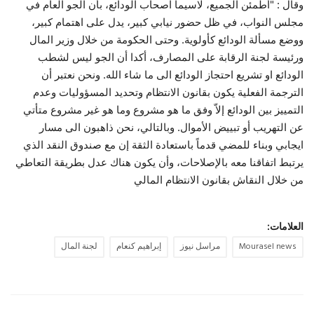
وقال : "أطمئن الجميع، لاسيما اصحاب الودائع، بأن الجو العام في
مجلس النواب، في ظل حضور نيابي كبير، يدل على اهتمام كبير،
ووضع مسألة الودائع كأولوية. وحتى الحكومة من خلال وزير المال
ورئيسة لجنة الرقابة على المصارف، أكدا أن الجو ليس لشطب
الودائع او تشريع احتجاز الودائع الى ما شاء الله. ونحن نعتبر أن
الترجمة الفعلية يكون بقانون الانتظام وتحديد المسؤوليات وعدم
التمييز بين الودائع إلاّ وفق ما هو مشروع وما هو غير مشروع متأتي
عن التهريب أو تبييض الأموال. وبالتالي، نحن ذاهبون الى مسار
ايجابي وبناء للمضي قدماً باستعادة الثقة إن مع صندوق النقد الذي
يرتبط اتفاقنا معه بالإصلاحات، وأن يكون هناك عدل بطريقة التعاطي
من خلال النقاش بقانون الانتظام المالي
العلامات:
Mourasel news
مراسل نيوز
إبراهيم كنعام
لجنة المال