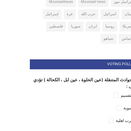
راسل نيوز
Mourasel news
Mouraselnews
بنان
اسرائيل
حزب الله
غزة
إسرائيل
مريكا
روسيا
ايران
سوريا
فلسطين
ماس
نتنياهو
VOTING POLL
وادث المتنقلة (عين الحلوة ، عين ابل ، الكحالة ) تؤدي
 :
تقسيم
وية
ب اهلية