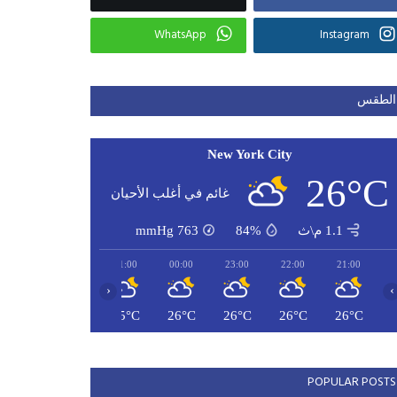
WhatsApp
Instagram
الطقس
New York City
26°C
غائم في أغلب الأحيان
1.1 م\ث
84%
763
mmHg
03:00
02:00
01:00
00:00
23:00
22:00
21:00
‹
›
25°C
25°C
25°C
26°C
26°C
26°C
26°C
POPULAR POSTS