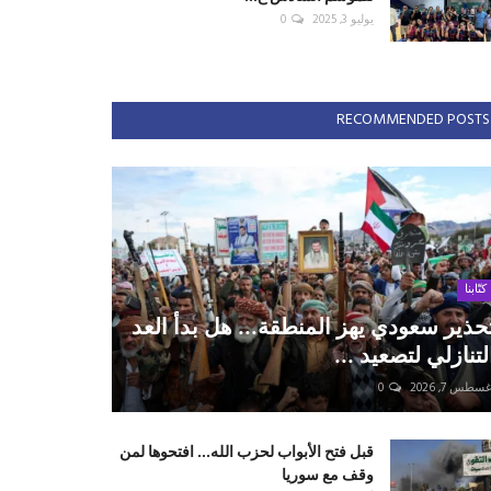
يوليو 3, 2025
0
RECOMMENDED POSTS
كتّابنا
حذير سعودي يهز المنطقة... هل بدأ العد
لتنازلي لتصعيد ...
سطس 7, 2026
0
قبل فتح الأبواب لحزب الله... افتحوها لمن
وقف مع سوريا