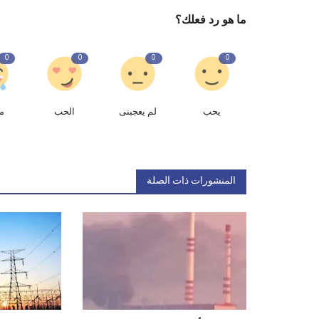
ما هو رد فعلك؟
0
0
0
0
يحب
لم يعجبنى
الحب
م
المنشورات ذات الصلة