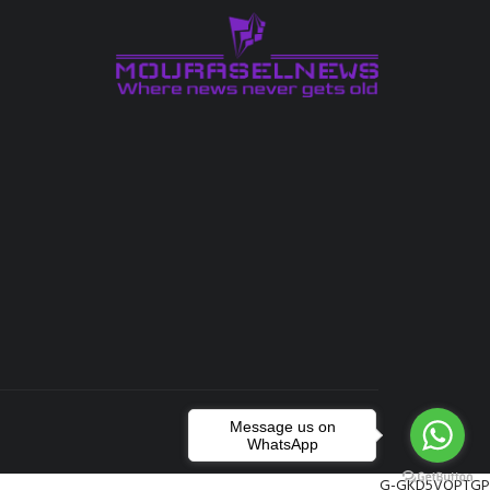
Message us on
WhatsApp
G-GKD5VQPTGP