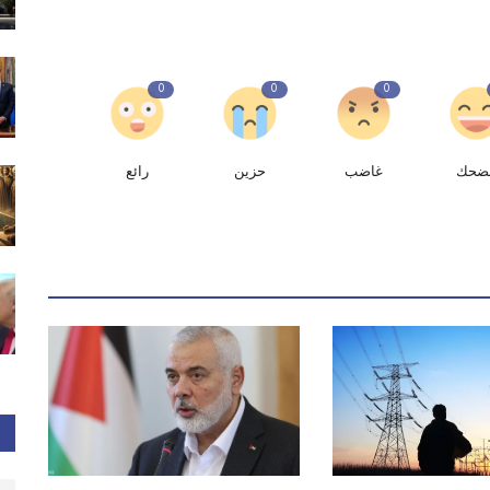
0
0
0
ضحك
غاضب
حزين
رائع