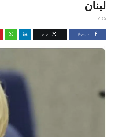
لبنان
0
فيسبوك
تويتر