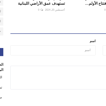
م
تتاح الأولم...
تستهدف عمق الأراضي اللبنانية
0
أغسطس 20, 2024
0
ل
ا
ح
اسم
الح
الى
ال
تس
حر