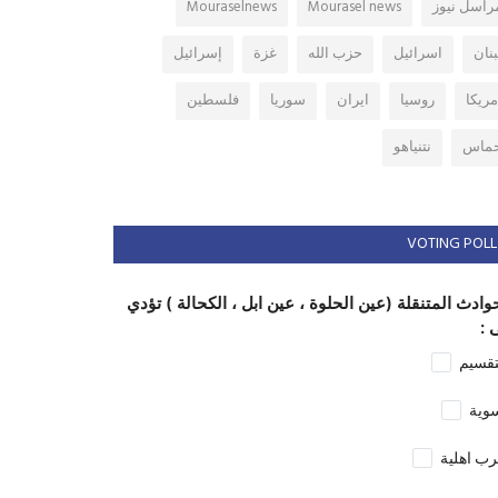
راسل نيوز
Mourasel news
Mouraselnews
بنان
اسرائيل
حزب الله
غزة
إسرائيل
مريكا
روسيا
ايران
سوريا
فلسطين
ماس
نتنياهو
VOTING POLL
وادث المتنقلة (عين الحلوة ، عين ابل ، الكحالة ) تؤدي
 :
تقسيم
وية
ب اهلية