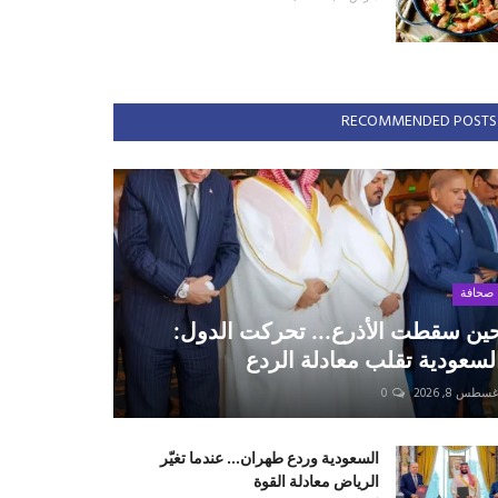
RECOMMENDED POSTS
صحافة
ين سقطت الأذرع... تحركت الدول:
لسعودية تقلب معادلة الردع
سطس 8, 2026
0
السعودية وردع طهران... عندما تغيّر
الرياض معادلة القوة