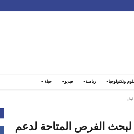
Track all markets on TradingView
لوم وتكنولوجيا
رياضة
فيديو
حياة
بنان
لبحث الفرص المتاحة لدعم