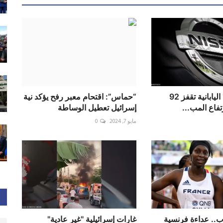
أرباح "نيسان" اليابانية تقفز 92
“حماس”: اقتحام معبر رفح يؤكد نية
تفاع المب...
إسرائيل تعطيل الوساطة
مايو 7, 2024
0
ب.. عداءة فرنسية
غارات إسرائيلية "غير عادية"