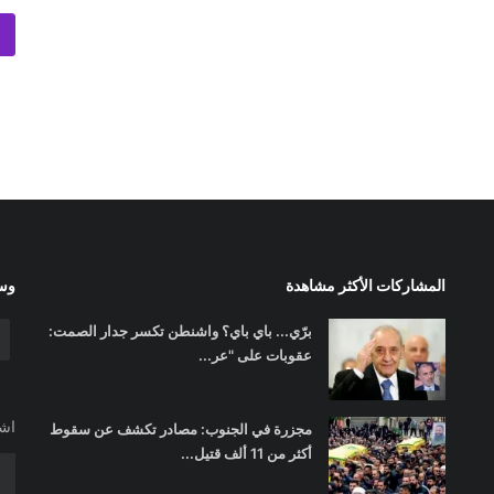
المشاركات الأكثر مشاهدة
وسا
برّي... باي باي؟ واشنطن تكسر جدار الصمت:
عقوبات على "عر...
اشت
مجزرة في الجنوب: مصادر تكشف عن سقوط
أكثر من 11 ألف قتيل...