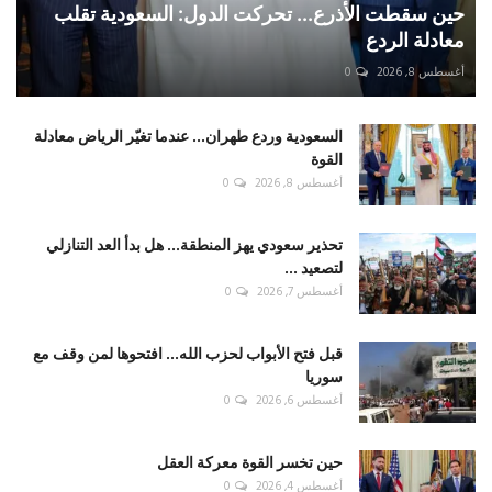
حين سقطت الأذرع... تحركت الدول: السعودية تقلب
معادلة الردع
أغسطس 8, 2026
0
السعودية وردع طهران... عندما تغيّر الرياض معادلة
القوة
أغسطس 8, 2026
0
تحذير سعودي يهز المنطقة... هل بدأ العد التنازلي
لتصعيد ...
أغسطس 7, 2026
0
قبل فتح الأبواب لحزب الله... افتحوها لمن وقف مع
سوريا
أغسطس 6, 2026
0
حين تخسر القوة معركة العقل
أغسطس 4, 2026
0