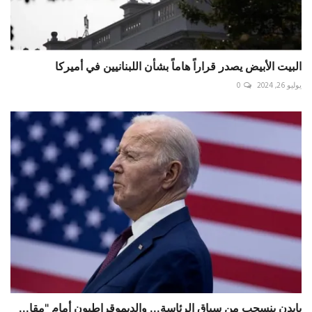
البيت الأبيض يصدر قراراً هاماً بشأن اللبنانيين في أميركا
يوليو 26, 2024
0
بايدن ينسحب من سباق الرئاسة... والديموقراطيون أمام "مقا...