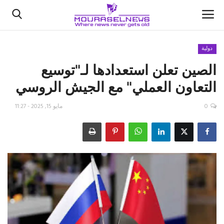
دولية
الصين تعلن استعدادها لـ"توسيع
الأخبار
التعاون العملي" مع الجيش الروسي
كتّابنا
0
مايو 15, 2025 - 11:27
السعودية
اقتصاد
علوم وتكنولوجيا
رياضة
فيديو