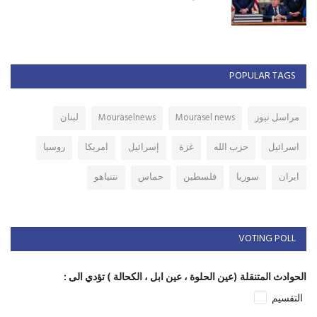
POPULAR TAGS
مراسل نيوز
Mourasel news
Mouraselnews
لبنان
اسرائيل
حزب الله
غزة
إسرائيل
امريكا
روسيا
ايران
سوريا
فلسطين
حماس
نتنياهو
VOTING POLL
الحوادث المتنقلة (عين الحلوة ، عين ابل ، الكحالة ) تؤدي الى :
التقسيم