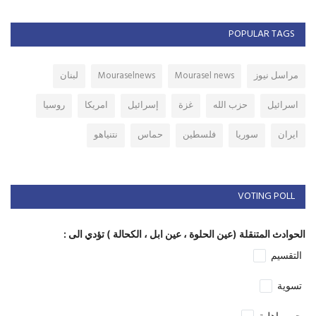
POPULAR TAGS
مراسل نيوز
Mourasel news
Mouraselnews
لبنان
اسرائيل
حزب الله
غزة
إسرائيل
امريكا
روسيا
ايران
سوريا
فلسطين
حماس
نتنياهو
VOTING POLL
الحوادث المتنقلة (عين الحلوة ، عين ابل ، الكحالة ) تؤدي الى :
التقسيم
تسوية