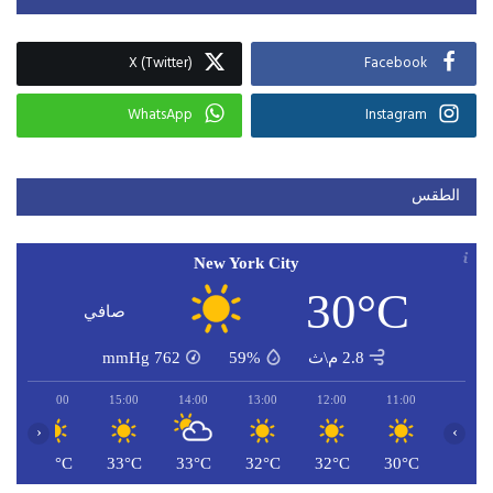
X (Twitter)
Facebook
WhatsApp
Instagram
الطقس
New York City
30°C
صافي
2.8 م\ث
59%
762
mmHg
16:00
15:00
14:00
13:00
12:00
11:00
‹
›
C
33°C
33°C
33°C
32°C
32°C
30°C