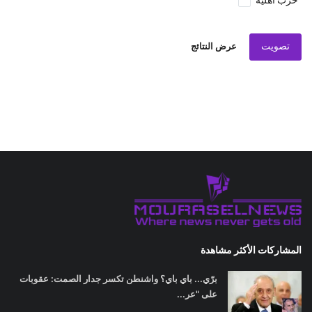
حرب اهلية
تصويت
عرض النتائج
المشاركات الأكثر مشاهدة
برّي... باي باي؟ واشنطن تكسر جدار الصمت: عقوبات
على "عر...