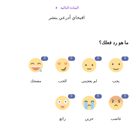
المادة التالية
افيخاي أدرعي ينشر
ما هو رد فعلك؟
0
0
0
0
يحب
لم يعجبنى
الحب
مضحك
0
0
0
غاضب
حزين
رائع