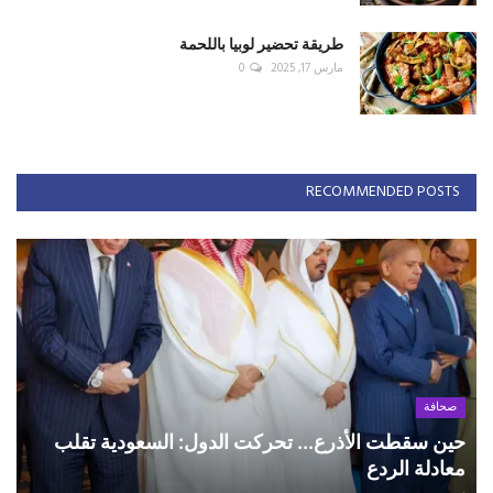
طريقة تحضير لوبيا باللحمة
مارس 17, 2025
0
RECOMMENDED POSTS
صحافة
حين سقطت الأذرع... تحركت الدول: السعودية تقلب
معادلة الردع