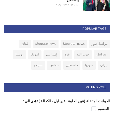
يوليو 25, 2026
0
POPULAR TAGS
مراسل نيوز
Mourasel news
Mouraselnews
لبنان
اسرائيل
حزب الله
غزة
إسرائيل
امريكا
روسيا
ايران
سوريا
فلسطين
حماس
نتنياهو
VOTING POLL
الحوادث المتنقلة (عين الحلوة ، عين ابل ، الكحالة ) تؤدي الى :
التقسيم