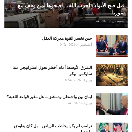
قبل فتح الأبواب لحزب الله... افتحوها لمن وقف مع
سوريا
أغسطس 6, 2026
0
حين تخسر القوة معركة العقل
أغسطس 4, 2026
0
الشرق الأوسط أمام أخطر تحول استراتيجي منذ
سايكس–بيكو
يوليو 31, 2026
0
لبنان بين واشنطن ودمشق... هل تتغير قواعد اللعبة؟
يوليو 25, 2026
0
ترامب لم يكن يخاطب الرياض... بل كان يفاوض
واشنطن