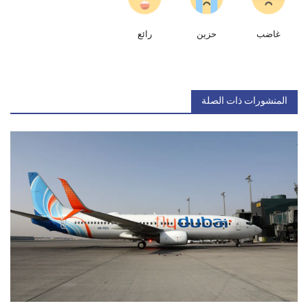
غاضب
حزين
رائع
المنشورات ذات الصلة