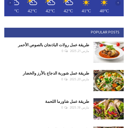
‹
›
C
42°C
42°C
42°C
42°C
41°C
40°C
POPULAR POSTS
طريقة عمل رولات الباذنجان بالصوص الأحمر
مارس 21, 2025
0
طريقة عمل شوربة الدجاج بالأرز والخضار
مارس 20, 2025
0
طريقة عمل شاورما اللحمة
مارس 18, 2025
0