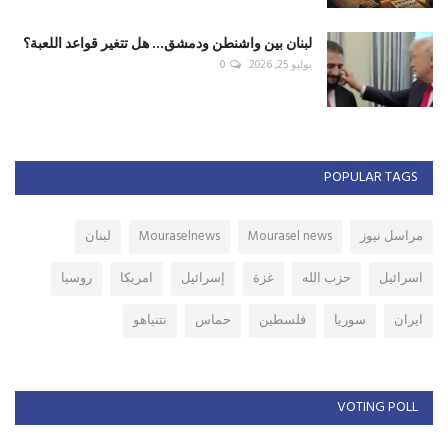
لبنان بين واشنطن ودمشق... هل تتغير قواعد اللعبة؟
يوليو 25, 2026
0
POPULAR TAGS
مراسل نيوز
Mourasel news
Mouraselnews
لبنان
اسرائيل
حزب الله
غزة
إسرائيل
امريكا
روسيا
ايران
سوريا
فلسطين
حماس
نتنياهو
VOTING POLL