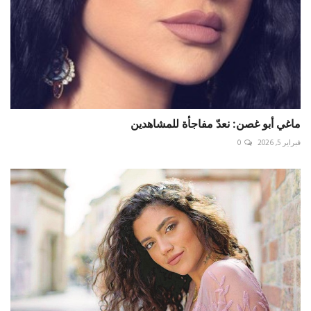
ماغي أبو غصن: نعدّ مفاجأة للمشاهدين
فبراير 5, 2026
0