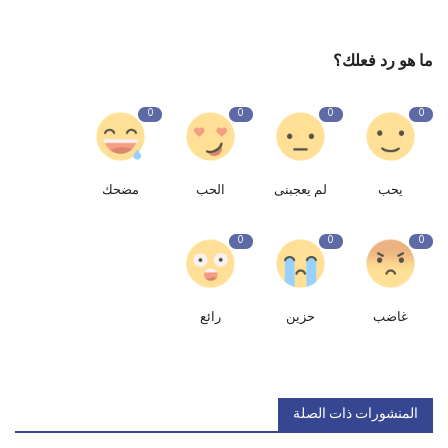
ما هو رد فعلك؟
0
0
0
0
يحب
لم يعجبنى
الحب
مضحك
0
0
0
غاضب
حزين
رائع
المنشورات ذات الصلة