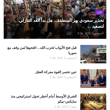
كتّابنا
تحذير سعودي يهز المنطقة... هل بدأ العد التنازلي
لتصعيد ...
أغسطس 7, 2026
0
قبل فتح الأبواب لحزب الله... افتحوها لمن وقف مع
سوريا
أغسطس 6, 2026
0
حين تخسر القوة معركة العقل
أغسطس 4, 2026
0
الشرق الأوسط أمام أخطر تحول استراتيجي منذ
سايكس–بيكو
يوليو 31, 2026
0