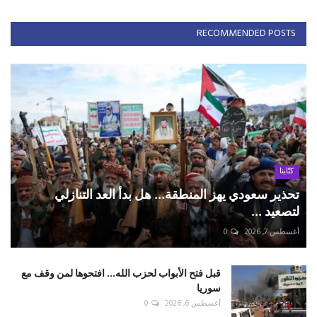
RECOMMENDED POSTS
كتّابنا
تحذير سعودي يهز المنطقة... هل بدأ العد التنازلي
لتصعيد ...
أغسطس 7, 2026
0
قبل فتح الأبواب لحزب الله... افتحوها لمن وقف مع
سوريا
أغسطس 6, 2026
0