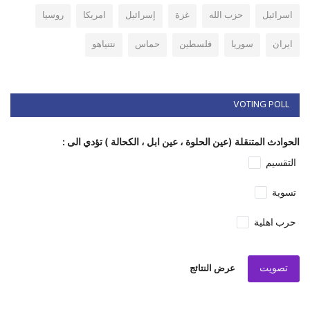
اسرائيل
حزب الله
غزة
إسرائيل
امريكا
روسيا
ايران
سوريا
فلسطين
حماس
نتنياهو
VOTING POLL
الحوادث المتنقلة (عين الحلوة ، عين ابل ، الكحالة ) تؤدي الى :
التقسيم
تسوية
حرب اهلية
تصويت
عرض النتائج