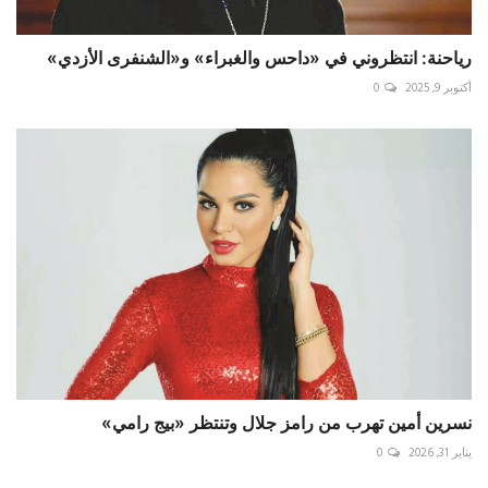
رياحنة: انتظروني في «داحس والغبراء» و«الشنفرى الأزدي»
أكتوبر 9, 2025
0
نسرين أمين تهرب من رامز جلال وتنتظر «بيج رامي»
يناير 31, 2026
0