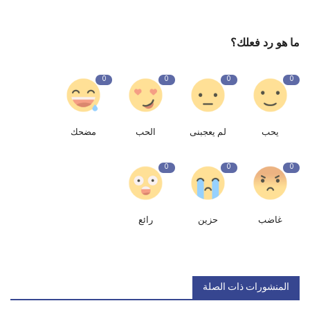
ما هو رد فعلك؟
0
0
0
0
يحب
لم يعجبنى
الحب
مضحك
0
0
0
غاضب
حزين
رائع
المنشورات ذات الصلة