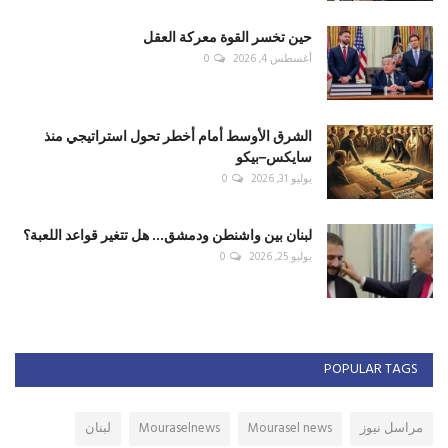
حين تخسر القوة معركة العقل
أغسطس 4, 2026
0
الشرق الأوسط أمام أخطر تحول استراتيجي منذ
سايكس–بيكو
يوليو 31, 2026
0
لبنان بين واشنطن ودمشق... هل تتغير قواعد اللعبة؟
يوليو 25, 2026
0
POPULAR TAGS
مراسل نيوز
Mourasel news
Mouraselnews
لبنان