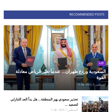
RECOMMENDED POSTS
كتّابنا
السعودية وردع طهران... عندما تغيّر الرياض معادلة
القوة
أغسطس 8, 2026
0
تحذير سعودي يهز المنطقة... هل بدأ العد التنازلي
لتصعيد ...
أغسطس 7, 2026
0