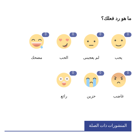
ما هو رد فعلك؟
0
0
0
0
يحب
لم يعجبنى
الحب
مضحك
0
0
0
غاضب
حزين
رائع
المنشورات ذات الصلة