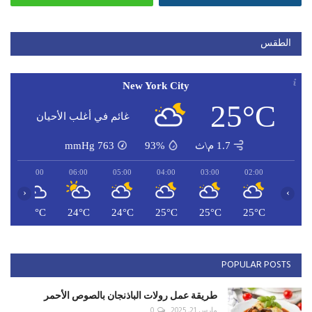
الطقس
New York City
25°C
غائم في أغلب الأحيان
1.7 م\ث
93%
763
mmHg
07:00
06:00
05:00
04:00
03:00
02:00
‹
›
C
24°C
24°C
24°C
25°C
25°C
25°C
POPULAR POSTS
طريقة عمل رولات الباذنجان بالصوص الأحمر
مارس 21, 2025
0