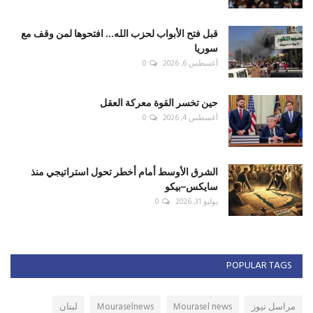
قبل فتح الأبواب لحزب الله... افتحوها لمن وقف مع
سوريا
أغسطس 6, 2026
0
حين تخسر القوة معركة العقل
أغسطس 4, 2026
0
الشرق الأوسط أمام أخطر تحول استراتيجي منذ
سايكس–بيكو
يوليو 31, 2026
0
POPULAR TAGS
مراسل نيوز
Mourasel news
Mouraselnews
لبنان