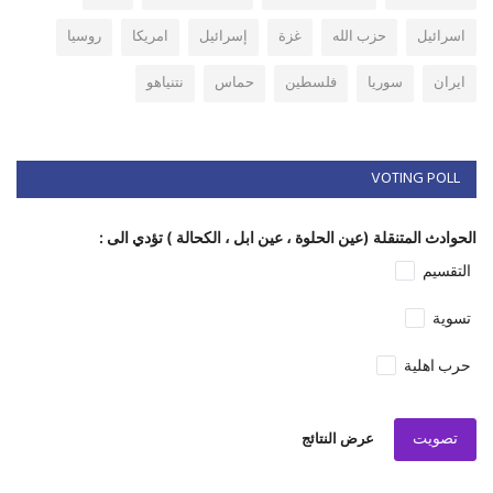
اسرائيل
حزب الله
غزة
إسرائيل
امريكا
روسيا
ايران
سوريا
فلسطين
حماس
نتنياهو
VOTING POLL
الحوادث المتنقلة (عين الحلوة ، عين ابل ، الكحالة ) تؤدي الى :
التقسيم
تسوية
حرب اهلية
تصويت
عرض النتائج