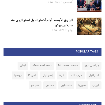
أغسطس 4, 2026
0
الشرق الأوسط أمام أخطر تحول استراتيجي منذ
سايكس–بيكو
يوليو 31, 2026
0
POPULAR TAGS
مراسل نيوز
Mourasel news
Mouraselnews
لبنان
اسرائيل
حزب الله
غزة
إسرائيل
امريكا
روسيا
ايران
سوريا
فلسطين
حماس
نتنياهو