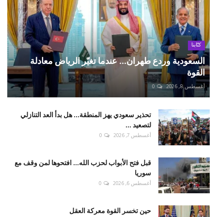
كتّابنا
السعودية وردع طهران... عندما تغيّر الرياض معادلة
القوة
أغسطس 8, 2026
0
تحذير سعودي يهز المنطقة... هل بدأ العد التنازلي
لتصعيد ...
أغسطس 7, 2026
0
قبل فتح الأبواب لحزب الله... افتحوها لمن وقف مع
سوريا
أغسطس 6, 2026
0
حين تخسر القوة معركة العقل