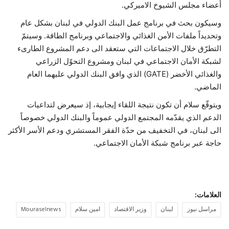
أعضاء مجلس الشيوخ الاميركي.
حياة
وسيكون بحث في برنامج عمل البنك الدولي في لبنان بشكل عام
وتحديداً ملفات الأمن الغذائي والاجتماعي وبرنامج الطاقة. وسيتمّ
التطرّق خلال الاجتماعات التي ستعقد الى دعم المشروع الطارىء
لشبكة الأمان الاجتماعي في لبنان ومشروع التحوّل الزراعي
والغذائي الأخضر (GATE) الذي وافق البنك الدولي عليهما العام
الماضي.
ويتوقّع سلام أن تكون نتيجة اللقاء إيجابية، إذ سيعرض لتداعيات
الدعم الذي يقدّمه المجتمع الدولي عموماً والبنك الدولي خصوصاً
الى لبنان، في التخفيف من حدّة الفقر المستشري ودعم الأسر الأكثر
حاجة عبر برنامج شبكة الأمان الاجتماعي.
العلامات:
مراسل نيوز
لبنان
وزير الاقتصاد
امين سلام
Mouraselnews