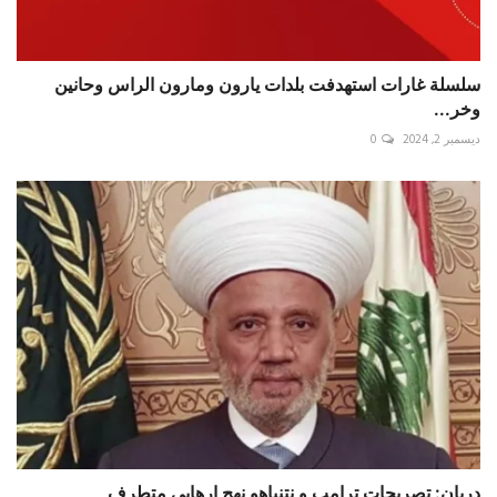
سلسلة غارات استهدفت بلدات يارون ومارون الراس وحانين
وخر...
ديسمبر 2, 2024
0
دريان: تصريحات ترامب و نتنياهو نهج إرهابي متطرف