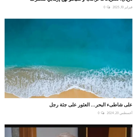
فبراير 10, 2025
0
على شاطىء البحر... العثور على جثة رجل
أغسطس 20, 2024
0