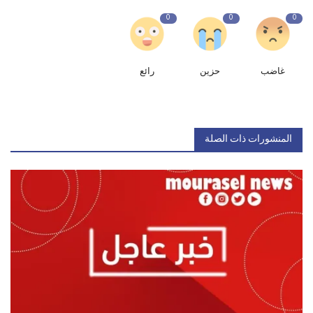
0
0
0
غاضب
حزين
رائع
المنشورات ذات الصلة