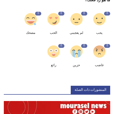
0
0
0
0
يحب
لم يعجبنى
الحب
مضحك
0
0
0
غاضب
حزين
رائع
المنشورات ذات الصلة