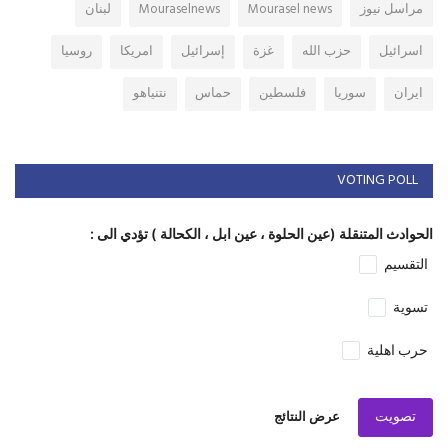
مراسل نيوز
Mourasel news
Mouraselnews
لبنان
اسرائيل
حزب الله
غزة
إسرائيل
امريكا
روسيا
ايران
سوريا
فلسطين
حماس
نتنياهو
VOTING POLL
الحوادث المتنقلة (عين الحلوة ، عين ابل ، الكحالة ) تؤدي الى :
التقسيم
تسوية
حرب اهلية
تصويت
عرض النتائج