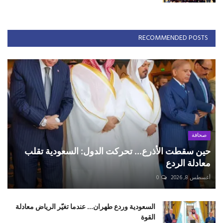
RECOMMENDED POSTS
صحافة
حين سقطت الأذرع... تحركت الدول: السعودية تقلب
معادلة الردع
أغسطس 8, 2026
0
السعودية وردع طهران... عندما تغيّر الرياض معادلة
القوة