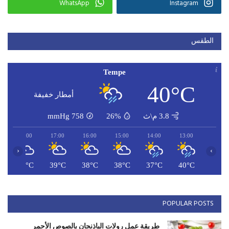
WhatsApp
Instagram
الطقس
Tempe
40°C
أمطار خفيفة
3.8 م\ث
26%
758
mmHg
18:00
17:00
16:00
15:00
14:00
13:00
‹
›
C
39°C
39°C
38°C
38°C
37°C
40°C
POPULAR POSTS
طريقة عمل رولات الباذنجان بالصوص الأحمر