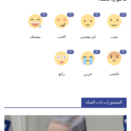
0
0
0
0
يحب
لم يعجبنى
الحب
مضحك
0
0
0
غاضب
حزين
رائع
المنشورات ذات الصلة