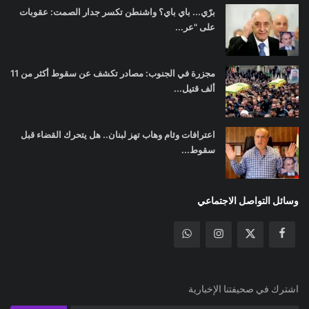
برّي... باي باي؟ واشنطن تكسر جدار الصمت: عقوبات
على "عر...
مجزرة في الجنوب: مصادر تكشف عن سقوط أكثر من 11
ألف قتيل...
اعترافات وئام وهاب تهز لبنان.. هل يتحرك القضاء قبل
سقوط...
وسائل التواصل الاجتماعي
اشترك في صحيفتنا الإخبارية