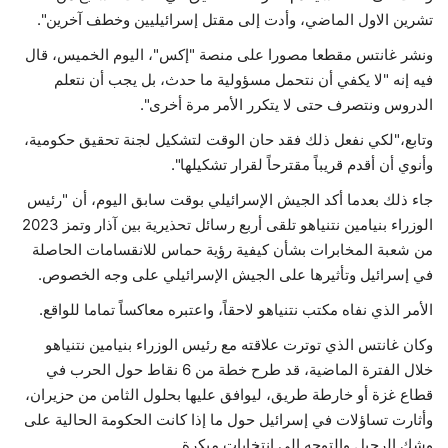
تشرين الاول الماضي، وأدت إلى مقتل إسرائيليين وخطف آخرين".
حياة
ونشر غانتس مقطعا مصورا على منصة "إكس"، اليوم الخميس، قال
فيه إنه "لا يكفي أن نتحمل مسؤولية ما حدث، بل يجب أن نتعلم
الدروس ونتصرف حتى لا يتكرر الأمر مرة أخرى".
وتابع،"لكي نفعل ذلك فقد حان الوقت لتشكيل لجنة تحقيق حكومية،
وأنوي أن أقدم قريباً مقترحاً لقرار تشكيلها".
جاء ذلك بعدما أكد الجيش الإسرائيلي بوقت سابق اليوم، أن "رئيس
الوزراء بنيامين نتنياهو تلقى أربع رسائل تحذيرية بين آذار وتمز 2023
من شعبة المخابرات بشأن كيفية رؤية حماس للانقسامات الحاصلة
في إسرائيل وتأثيرها على الجيش الإسرائيلي على وجه الخصوص.
الأمر الذي نفاه مكتب نتنياهو لاحقاً، واعتبره معاكساً تماما للواقع.
وكان غانتس الذي توترت علاقته مع رئيس الوزراء بنيامين نتنياهو
خلال الفترة الماضية، قد طرح خطة من 6 نقاط حول الحرب في
قطاع غزة أو خارطة طريق، ليوافق عليها بحلول الثامن من حزيران،
وأثارت تساؤلات في إسرائيل حول ما إذا كانت الحكومة الحالية على
وشك الرحيل والتوجه إلى انتخابات مبكرة