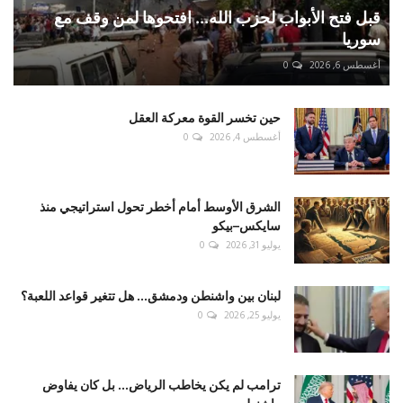
قبل فتح الأبواب لحزب الله... افتحوها لمن وقف مع
سوريا
أغسطس 6, 2026
0
حين تخسر القوة معركة العقل
أغسطس 4, 2026
0
الشرق الأوسط أمام أخطر تحول استراتيجي منذ
سايكس–بيكو
يوليو 31, 2026
0
لبنان بين واشنطن ودمشق... هل تتغير قواعد اللعبة؟
يوليو 25, 2026
0
ترامب لم يكن يخاطب الرياض... بل كان يفاوض