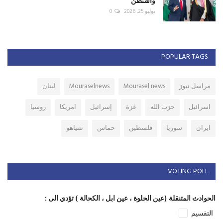
واشنطن
يوليو 25, 2026
0
POPULAR TAGS
مراسل نيوز
Mourasel news
Mouraselnews
لبنان
اسرائيل
حزب الله
غزة
إسرائيل
امريكا
روسيا
ايران
سوريا
فلسطين
حماس
نتنياهو
VOTING POLL
الحوادث المتنقلة (عين الحلوة ، عين ابل ، الكحالة ) تؤدي الى :
التقسيم