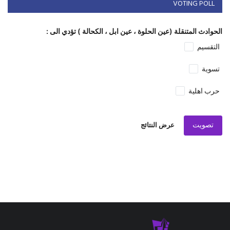
VOTING POLL
الحوادث المتنقلة (عين الحلوة ، عين ابل ، الكحالة ) تؤدي الى :
التقسيم
تسوية
حرب اهلية
تصويت
عرض النتائج