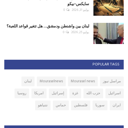
سايكس–بيكو
يوليو 31, 2026
0
لبنان بين واشنطن ودمشق... هل تتغير قواعد اللعبة؟
يوليو 25, 2026
0
POPULAR TAGS
مراسل نيوز
Mourasel news
Mouraselnews
لبنان
اسرائيل
حزب الله
غزة
إسرائيل
امريكا
روسيا
ايران
سوريا
فلسطين
حماس
نتنياهو