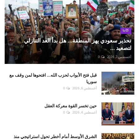
كتّابنا
تحذير سعودي يهز المنطقة... هل بدأ العد التنازلي
لتصعيد ...
أغسطس 7, 2026
0
قبل فتح الأبواب لحزب الله... افتحوها لمن وقف مع
سوريا
أغسطس 6, 2026
0
حين تخسر القوة معركة العقل
أغسطس 4, 2026
0
الشرق الأوسط أمام أخطر تحول استراتيجي منذ