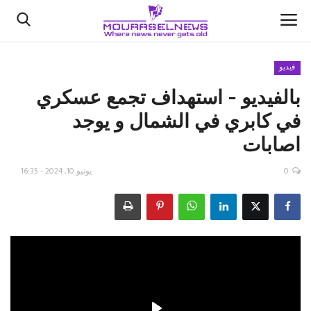
فيديو
بالفيديو - استهداف تجمع عسكري
الأخبار
في كابري في الشمال و يوجد
كتّابنا
اصابات
السعودية
0
يونيو 10, 2024 - 16:35
اقتصاد
علوم وتكنولوجيا
رياضة
فيديو