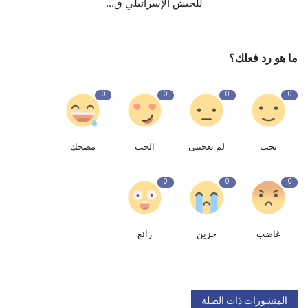
للجيش الإسرائيلي ق...
ما هو رد فعلك؟
0
0
0
0
يحب
لم يعجبنى
الحب
مضحك
0
0
0
غاضب
حزين
رائع
المنشورات ذات الصلة