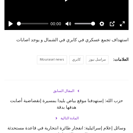
Play
حياة
00:00
Play
Mute
Settings
PIP
Enter
fulls
استهداف تجمع عسكري في كابري في الشمال و يوجد اصابات
العلامات:
مراسل نيوز
كابري
Mourasel news
المقال السابق
حزب الله: إستهدفنا موقع بياض بليدا بمسيرة إنقضاضية أصابت
‏هدفها بدقة
المادة التالية
وسائل إعلام إسرائيلية: انفجار طائرة انتحارية في قاعدة مستحدثة